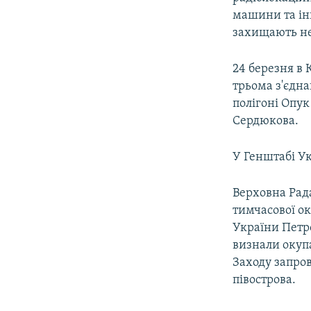
машини та інш
захищають неб
24 березня в
трьома з'єдна
полігоні Опу
Сердюкова.
У Генштабі У
Верховна Рада
тимчасової ок
України Петр
визнали окупа
Заходу запро
півострова.