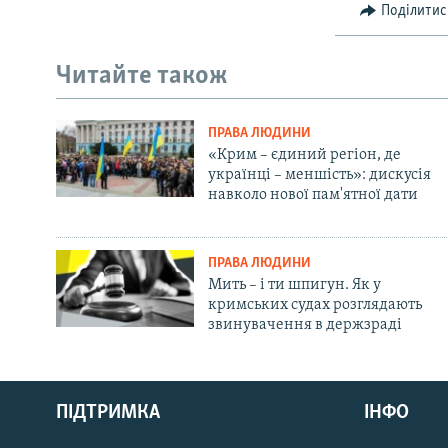
Поділитис
Читайте також
ПРАВА ЛЮДИНИ
«Крим – єдиний регіон, де
українці – меншість»: дискусія
навколо нової пам'ятної дати
ПРАВА ЛЮДИНИ
Мить – і ти шпигун. Як у
кримських судах розглядають
звинувачення в держзраді
Русский
ПІДТРИМКА
ІНФО
Qırımtatar