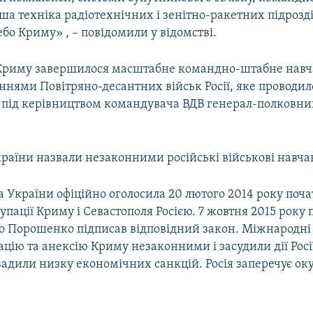
а техніка радіотехнічних і зенітно-ракетних підрозділ
о Криму» , – повідомили у відомстві.
 Криму завершилося масштабне командно-штабне навч
ннями Повітряно-десантних військ Росії, яке проводил
к під керівництвом командувача ВДВ генерал-полковни
країни назвали незаконними російські військові навча
 України офіційно оголосила 20 лютого 2014 року поч
упації Криму і Севастополя Росією. 7 жовтня 2015 року
о Порошенко підписав відповідний закон. Міжнародні 
цію та анексію Криму незаконними і засудили дії Росі
вадили низку економічних санкцій. Росія заперечує ок