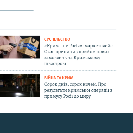
СУСПІЛЬСТВО
«Крим – не Росія»: маркетплейс
Ozon припинив прийом нових
замовлень на Кримському
півострові
ВІЙНА ТА КРИМ
Сорок днів, сорок ночей. Про
результати кримської операції з
примусу Росії до миру