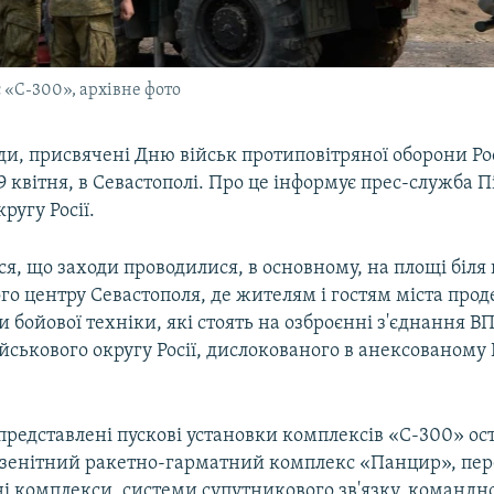
 «С-300», архівне фото
ди, присвячені Дню військ протиповітряної оборони Рос
9 квітня, в Севастополі. Про це інформує прес-служба 
ругу Росії.
я, що заходи проводилися, в основному, на площі біля
го центру Севастополя, де жителям і гостям міста про
и бойової техніки, які стоять на озброєнні з'єднання В
йськового округу Росії, дислокованого в анексованому
представлені пускові установки комплексів «С-300» ос
 зенітний ракетно-гарматний комплекс «Панцир», пер
ні комплекси, системи супутникового зв'язку, командн