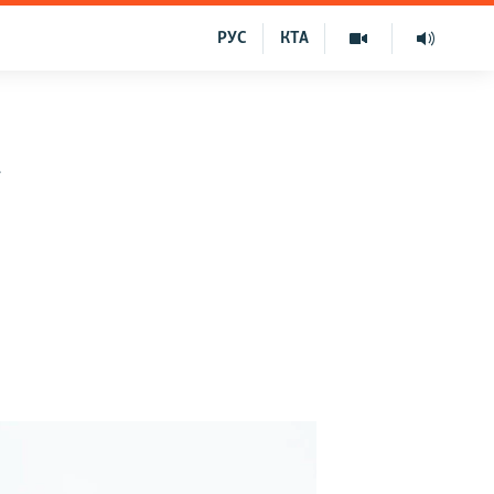
РУС
КТА
і