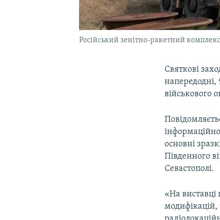
Російський зенітно-ракетний комплекс
Святкові захо
напередодні, 
військового ок
Повідомляєтьс
інформаційно
основні зразк
Південного ві
Севастополі.
«На виставці 
модифікацій,
радіолокацій