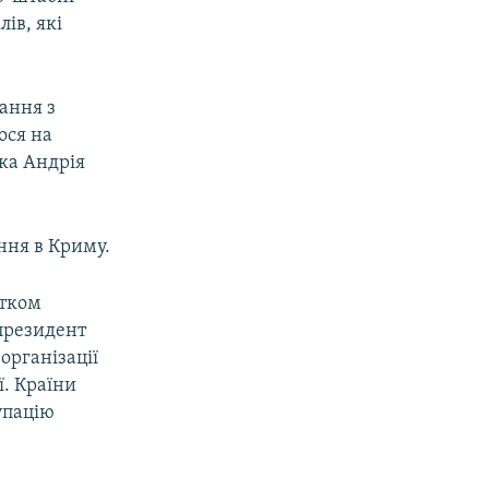
ів, які
ання з
ося на
ка Андрія
ння в Криму.
атком
 президент
організації
ї. Країни
упацію