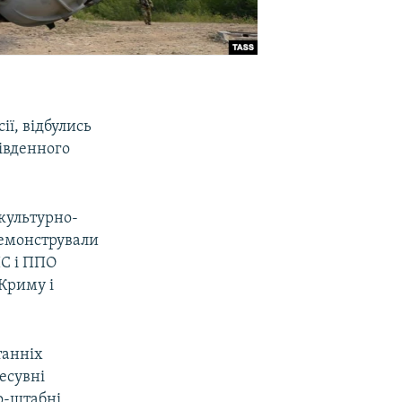
ії, відбулись
Південного
 культурно-
демонстрували
ПС і ППО
 Криму і
танніх
есувні
о-штабні