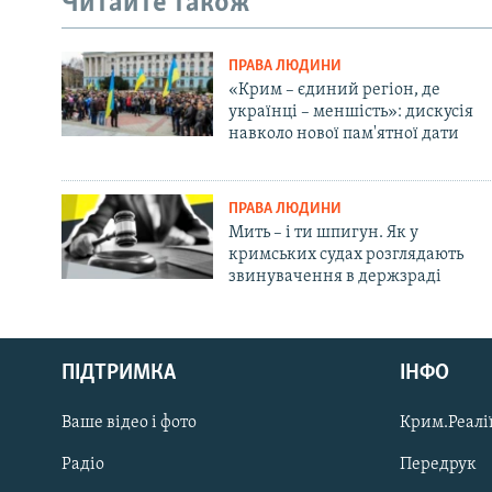
Читайте також
ПРАВА ЛЮДИНИ
«Крим – єдиний регіон, де
українці – меншість»: дискусія
навколо нової пам'ятної дати
ПРАВА ЛЮДИНИ
Мить – і ти шпигун. Як у
кримських судах розглядають
звинувачення в держзраді
Русский
ПІДТРИМКА
ІНФО
Qırımtatar
Ваше відео і фото
Крим.Реалії
ДОЛУЧАЙСЯ!
Радіо
Передрук