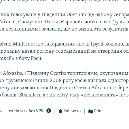
інших голосувань у Південній Осетії та ще одному сепа
ї Абхазії, Сполучені Штати, Європейський союз і Грузія 
ня незаконними і заявили, що не визнають результатів
 квітня Міністерство закордонних справ Грузії заявило, 
ро зміну назви регіону «спрямований на створення ос
ксії» з боку Росії.
 і Абхазію, і Південну Осетію територіями, окупованим
ко-грузинської війни 2008 року Росія визнала односто
ну «незалежність» Південної Осетії і Абхазії та збере
бовців. Більшість країн світу таку «незалежність» не 
ь
Читати без VPN
Follow us
Print