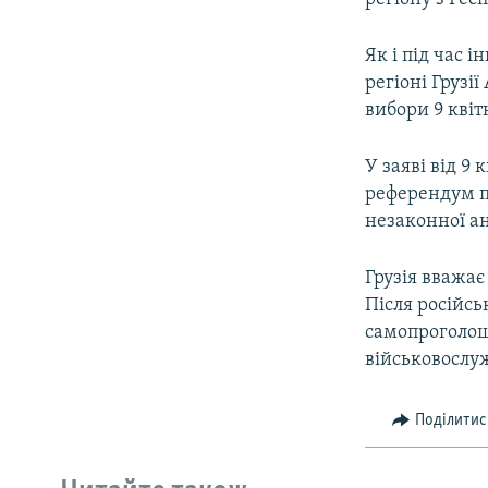
Як і під час 
регіоні Грузі
вибори 9 квіт
У заяві від 9
референдум п
незаконної ане
Грузія вважає
Після російсь
самопроголоше
військовослуж
Поділитис