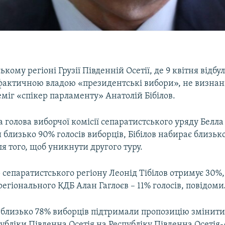
ькому регіоні Грузії Південній Осетії, де 9 квітня відбу
фактичною владою «президентські вибори», не визнані 
міг «спікер парламенту» Анатолій Бібілов.
 голова виборчої комісії сепаратистського уряду Белла 
близько 90% голосів виборців, Бібілов набирає близько
ля того, щоб уникнути другого туру.
сепаратистського регіону Леонід Тібілов отримує 30%,
егіонального КДБ Алан Гаглоєв – 11% голосів, повідоми
, близько 78% виборців підтримали пропозицію змінити
публіки Південна Осетія на Республіку Південна Осетія-