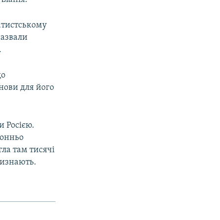
ратистському
назвали
.
що
нови для його
и Росією.
ронньо
гла там тисячі
визнають.