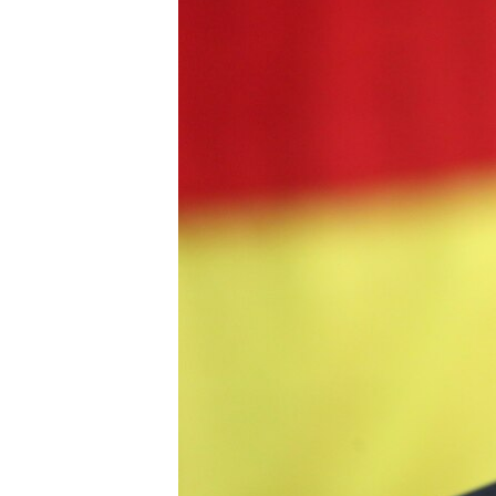
ВІДЕОУРОКИ «ELIFBE»
СВІДЧЕННЯ ОКУПАЦІЇ
УКРАЇНСЬКА ПРОБЛЕМА КРИМУ
ІНФОГРАФІКА