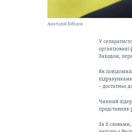
Анатолій Бібілов
У сепаратистс
організовані 
Заходом, пере
Як повідомила
підрахунками 
– достатньо д
Чинний лідер 
представник р
За її словами
регіону з Рес