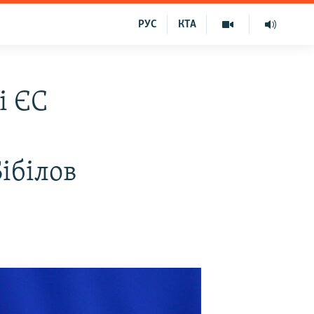
РУС
КТА
і ЄС
ібілов