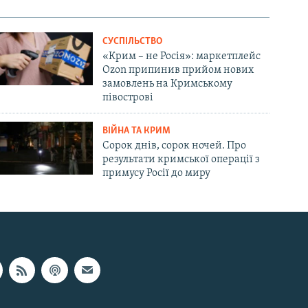
СУСПІЛЬСТВО
«Крим – не Росія»: маркетплейс
Ozon припинив прийом нових
замовлень на Кримському
півострові
ВІЙНА ТА КРИМ
Сорок днів, сорок ночей. Про
результати кримської операції з
примусу Росії до миру