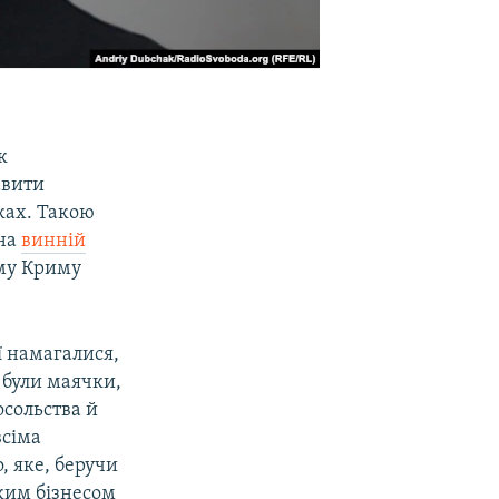
к
авити
ках. Такою
 на
винній
зму Криму
ї намагалися,
 були маячки,
осольства й
всіма
 яке, беручи
ьким бізнесом