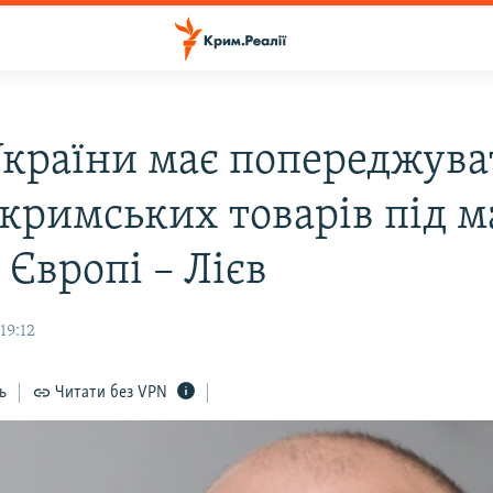
країни має попереджува
 кримських товарів під 
в Європі – Лієв
19:12
ь
Читати без VPN