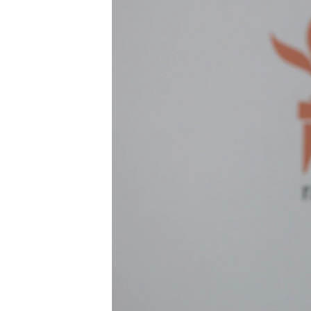
ВІДЕОУРОКИ «ELIFBE»
СВІДЧЕННЯ ОКУПАЦІЇ
УКРАЇНСЬКА ПРОБЛЕМА КРИМУ
ІНФОГРАФІКА