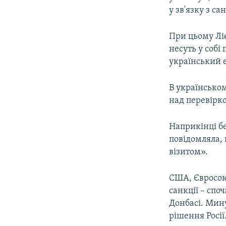
у зв'язку з са
При цьому Ліє
несуть у собі
український 
В українсько
над перевірк
Наприкінці б
повідомляла, 
візитом».
США, Євросоюз
санкції – спо
Донбасі. Мину
рішення Росії