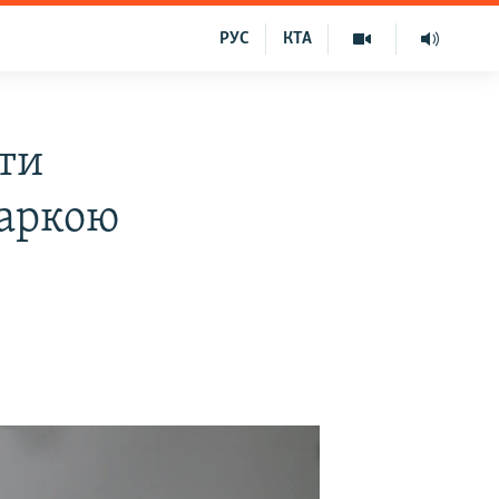
РУС
КТА
ти
маркою