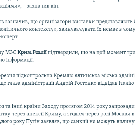
нкціями», – зазначив він.
в зазначив, що організатори виставки представляють б
 політичного контексту», звинувачувати їх немає в чому
експерт.
му МЗС
Крим.Реалії
підтвердили, що на цей момент три
ою інформації.
ерезня підконтрольна Кремлю ялтинська міська адміні
що глава адміністрації Андрій Ростенко відвідав Італі
 та інші країни Заходу протягом 2014 року запровадил
чатку через анексії Криму, а згодом через ролі Москви в
лого року Путін заявляв, що санкції не можуть вплинут
.