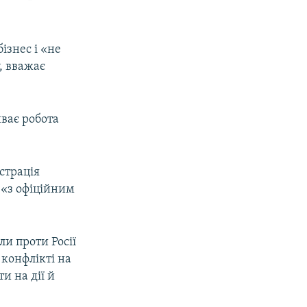
ізнес і «не
, вважає
ває робота
страція
ю «з офіційним
и проти Росії
 конфлікті на
и на дії й