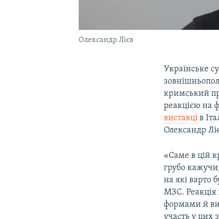
Олександр Лієв
Українське су
зовнішньопол
кримський пр
реакцією на 
виставці
в Іта
Олександр Ліє
«Саме в цій к
грубо кажучи,
на які варто 
МЗС. Реакція 
формами й ви
участь у цих 