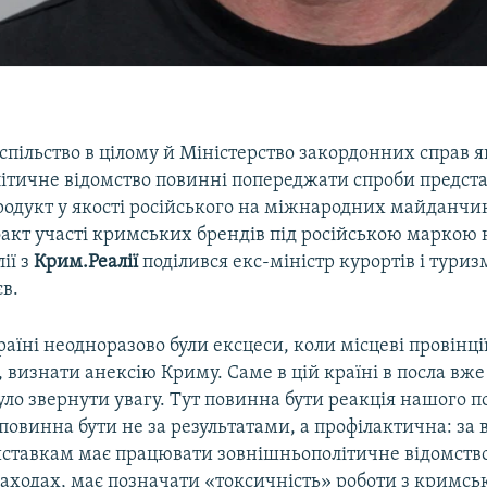
спільство в цілому й Міністерство закордонних справ я
ітичне відомство повинні попереджати спроби предст
одукт у якості російського на міжнародних майданчи
факт участі кримських брендів під російською маркою
лії з
Крим.Реалії
поділився екс-міністр курортів і тури
в.
раїні неодноразово були ексцеси, коли місцеві провінці
 визнати анексію Криму. Саме в цій країні в посла вже
було звернути увагу. Тут повинна бути реакція нашого п
повинна бути не за результатами, а профілактична: за 
ставкам має працювати зовнішньополітичне відомство,
заходах, має позначати «токсичність» роботи з кримс