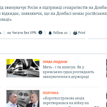
ід звинувачує Росію в підтримці сепаратистів на Донбас
 відкидає, заявляючи, що на Донбасі немає російських
ольці».
ь
Читати без VPN
Follow us
Print
ПРАВА ЛЮДИНИ
Мить – і ти шпигун. Як у
кримських судах розглядають
звинувачення в держзраді
ПОЛІТИКА
«Короткострокова акція
перетворилася на війну на