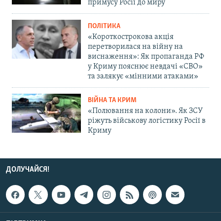
примусу Росії до миру
ПОЛІТИКА
«Короткострокова акція
перетворилася на війну на
виснаження»: Як пропаганда РФ
у Криму пояснює невдачі «СВО»
та залякує «мінними атаками»
ВІЙНА ТА КРИМ
«Полювання на колони». Як ЗСУ
ріжуть військову логістику Росії в
Криму
ДОЛУЧАЙСЯ!