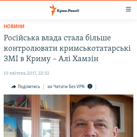
Доступність
посилання
Перейти
НОВИНИ
до
НОВИНИ
Російська влада стала більше
основного
ВОДА.КРИМ
матеріалу
контролювати кримськотатарські
ВІДЕО ТА ФОТО
Перейти
ЗМІ в Криму – Алі Хамзін
до
ПОЛІТИКА
основної
10 квітень 2017, 22:32
БЛОГИ
навігації
Перейти
Поділитись
Читати без VPN
ПОГЛЯД
до
ІНТЕРВ'Ю
пошуку
ВСЕ ЗА ДЕНЬ
СПЕЦПРОЕКТИ
ЯК ОБІЙТИ БЛОКУВАННЯ
ДЕПОРТАЦІЯ