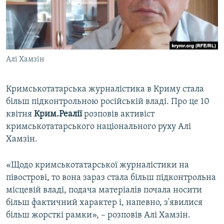
ВІДЕОУРОКИ «ELIFBE»
Русский
СВІДЧЕННЯ ОКУПАЦІЇ
Qırımtatar
УКРАЇНСЬКА ПРОБЛЕМА КРИМУ
Алі Хамзін
ДОЛУЧАЙСЯ!
ІНФОГРАФІКА
Кримськотатарська журналістика в Криму стала
більш підконтрольною російській владі. Про це 10
Усі сайти RFE/RL
квітня
Крим.Реалії
розповів активіст
кримськотатарського національного руху Алі
Хамзін.
«Щодо кримськотатарської журналістики на
півострові, то вона зараз стала більш підконтрольна
місцевій владі, подача матеріалів почала носити
більш фактичний характер і, напевно, з'явилися
більш жорсткі рамки», – розповів Алі Хамзін.