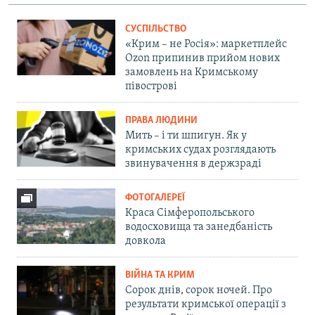
СУСПІЛЬСТВО
«Крим – не Росія»: маркетплейс
Ozon припинив прийом нових
замовлень на Кримському
півострові
ПРАВА ЛЮДИНИ
Мить – і ти шпигун. Як у
кримських судах розглядають
звинувачення в держзраді
ФОТОГАЛЕРЕЇ
Краса Сімферопольського
водосховища та занедбаність
довкола
ВІЙНА ТА КРИМ
Сорок днів, сорок ночей. Про
результати кримської операції з