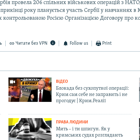
бія провела 206 спільних військових операцій з НАТО, 
Наприкінці року планується участь Сербії у навчаннях в 
х контрольованою Росією Організацією Договору про к
ь
Читати без VPN
Follow us
Print
ВІДЕО
Блокада без сухопутної операції:
Крим сам себе не заправить і не
прогодує | Крим.Реалії
ПРАВА ЛЮДИНИ
Мить – і ти шпигун. Як у
кримських судах розглядають