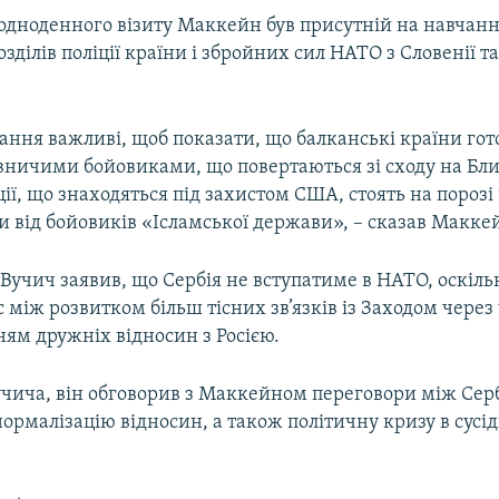
 одноденного візиту Маккейн був присутній на навчанн
озділів поліції країни і збройних сил НАТО з Словенії 
ання важливі, щоб показати, що балканські країни гот
овничими бойовиками, що повертаються зі сходу на Бли
ції, що знаходяться під захистом США, стоять на пороз
и від бойовиків «Ісламської держави», – сказав Макке
 Вучич заявив, що Сербія не вступатиме в НАТО, оскіл
 між розвитком більш тісних зв’язків із Заходом через
ям дружніх відносин з Росією.
учича, він обговорив з Маккейном переговори між Серб
ормалізацію відносин, а також політичну кризу в сусі