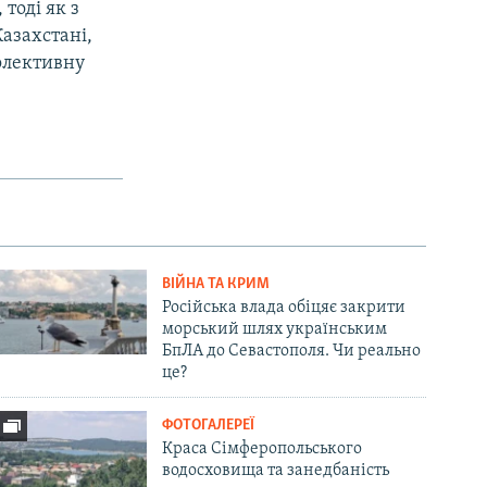
тоді як з
Казахстані,
олективну
ВІЙНА ТА КРИМ
Російська влада обіцяє закрити
морський шлях українським
БпЛА до Севастополя. Чи реально
це?
ФОТОГАЛЕРЕЇ
Краса Сімферопольського
водосховища та занедбаність