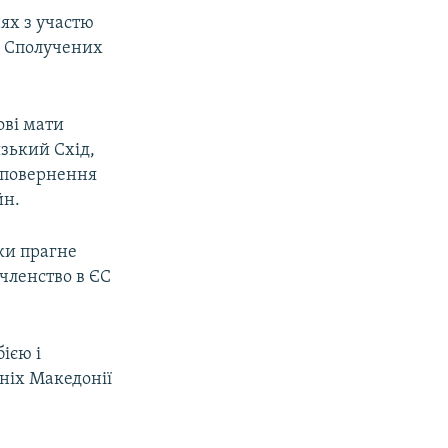
ях з участю
та Сполучених
ові мати
зький Схід,
і повернення
йн.
ьки прагне
 членство в ЄС
ією і
дніх Македонії