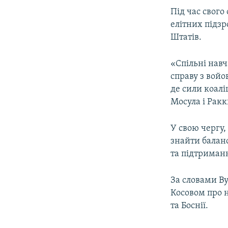
ВІДЕОУРОКИ «ELIFBE»
Під час свого
СВІДЧЕННЯ ОКУПАЦІЇ
елітних підзр
Штатів.
УКРАЇНСЬКА ПРОБЛЕМА КРИМУ
ІНФОГРАФІКА
«Спільні навч
справу з вой
де сили коалі
Мосула і Ракк
У свою чергу,
знайти баланс
та підтриманн
За словами В
Косовом про н
та Боснії.