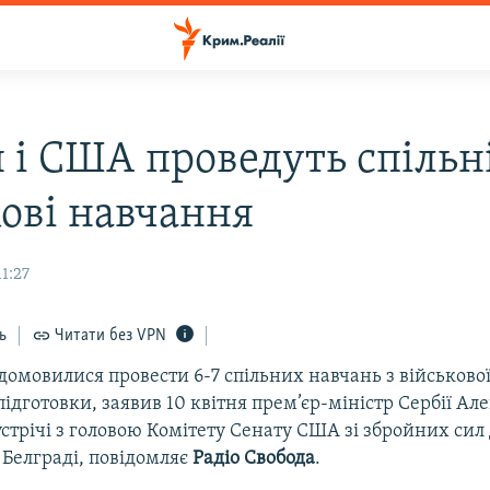
я і США проведуть спільн
кові навчання
11:27
ь
Читати без VPN
домовилися провести 6-7 спільних навчань з військової
підготовки, заявив 10 квітня прем’єр-міністр Сербії Ал
устрічі з головою Комітету Сенату США зі збройних си
Белграді, повідомляє
Радіо Свобода
.