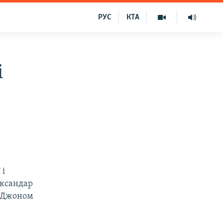
РУС
КТА
і
 і
ександар
л Джоном