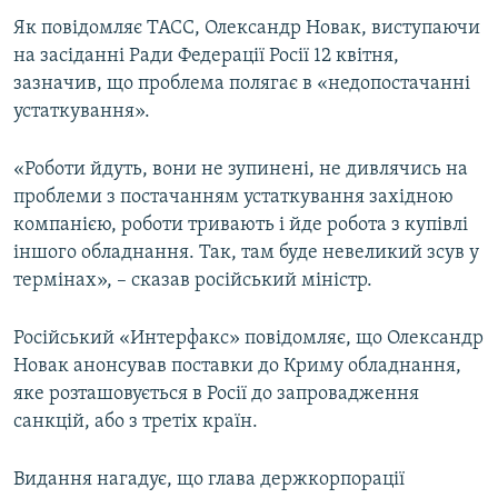
ВІДЕОУРОКИ «ELIFBE»
Як повідомляє ТАСС, Олександр Новак, виступаючи
Русский
на засіданні Ради Федерації Росії 12 квітня,
СВІДЧЕННЯ ОКУПАЦІЇ
Qırımtatar
зазначив, що проблема полягає в «недопостачанні
УКРАЇНСЬКА ПРОБЛЕМА КРИМУ
устаткування».
ДОЛУЧАЙСЯ!
ІНФОГРАФІКА
«Роботи йдуть, вони не зупинені, не дивлячись на
проблеми з постачанням устаткування західною
компанією, роботи тривають і йде робота з купівлі
Усі сайти RFE/RL
іншого обладнання. Так, там буде невеликий зсув у
термінах», – сказав російський міністр.
Російський «Интерфакс» повідомляє, що Олександр
Новак анонсував поставки до Криму обладнання,
яке розташовується в Росії до запровадження
санкцій, або з третіх країн.
Видання нагадує, що глава держкорпорації