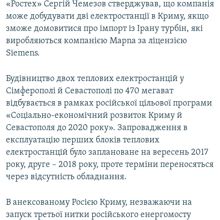
«Ростех» Сергій Чемезов стверджував, що компанія
може добудувати дві електростанції в Криму, якщо
зможе домовитися про імпорт із Ірану турбін, які
виробляються компанією Mapna за ліцензією
Siemens.
Будівництво двох теплових електростанцій у
Сімферополі й Севастополі по 470 мегават
відбувається в рамках російської цільової програми
«Соціально-економічний розвиток Криму й
Севастополя до 2020 року». Запровадження в
експлуатацію перших блоків теплових
електростанцій було заплановане на вересень 2017
року, друге – 2018 року, проте терміни переносяться
через відсутність обладнання.
В анексованому Росією Криму, незважаючи на
запуск третьої нитки російського енергомосту