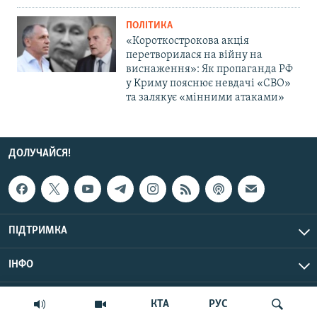
ПОЛІТИКА
«Короткострокова акція
перетворилася на війну на
виснаження»: Як пропаганда РФ
у Криму пояснює невдачі «СВО»
та залякує «мінними атаками»
ДОЛУЧАЙСЯ!
ПІДТРИМКА
ІНФО
© Крим.Реалії, 2026 | Усі права застережено.
КТА
РУС