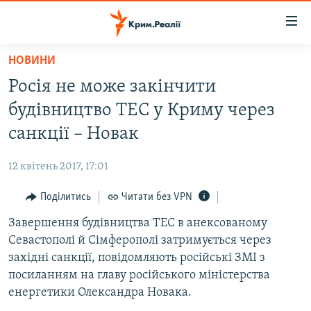
Доступність
посилання
Перейти
НОВИНИ
до
НОВИНИ
Росія не може закінчити
основного
ВОДА.КРИМ
матеріалу
будівництво ТЕС у Криму через
ВІДЕО ТА ФОТО
Перейти
санкції – Новак
до
ПОЛІТИКА
основної
12 квітень 2017, 17:01
БЛОГИ
навігації
Перейти
Поділитись
Читати без VPN
ПОГЛЯД
до
Завершення будівництва ТЕC в анексованому
ІНТЕРВ'Ю
пошуку
Севастополі й Сімферополі затримується через
ВСЕ ЗА ДЕНЬ
західні санкції, повідомляють російські ЗМІ з
СПЕЦПРОЕКТИ
посиланням на главу російського міністерства
енергетики Олександра Новака.
ЯК ОБІЙТИ БЛОКУВАННЯ
ДЕПОРТАЦІЯ