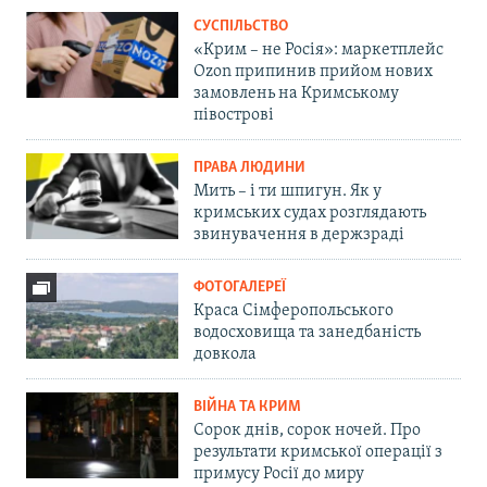
СУСПІЛЬСТВО
«Крим – не Росія»: маркетплейс
Ozon припинив прийом нових
замовлень на Кримському
півострові
ПРАВА ЛЮДИНИ
Мить – і ти шпигун. Як у
кримських судах розглядають
звинувачення в держзраді
ФОТОГАЛЕРЕЇ
Краса Сімферопольського
водосховища та занедбаність
довкола
ВІЙНА ТА КРИМ
Сорок днів, сорок ночей. Про
результати кримської операції з
примусу Росії до миру