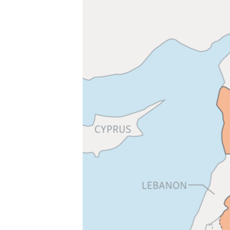
ВІДЕОУРОКИ «ELIFBE»
СВІДЧЕННЯ ОКУПАЦІЇ
УКРАЇНСЬКА ПРОБЛЕМА КРИМУ
ІНФОГРАФІКА