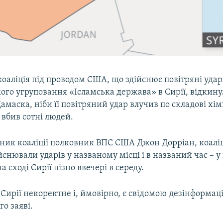
аліція під проводом США, що здійснює повітряні удари
ого угруповання «Ісламська держава» в Сирії, відкину
маска, ніби її повітряний удар влучив по складові хімі
 вбив сотні людей.
чник коаліції полковник ВПС США Джон Дорріан, коалі
ійснювали ударів у названому місці і в названий час – у 
 сході Сирії пізно ввечері в середу.
ирії некоректне і, ймовірно, є свідомою дезінформаці
го заяві.