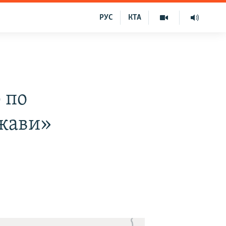
РУС
КТА
 по
ржави»