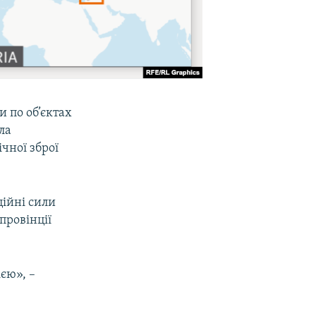
 по об’єктах
ла
чної зброї
ційні сили
провінції
єю», –