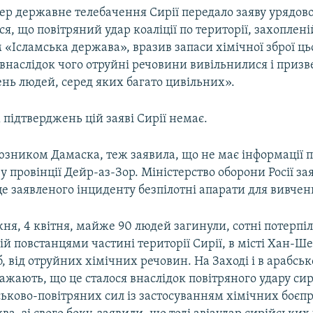
ер державне телебачення Сирії передало заяву урядової
я, що повітряний удар коаліції по території, захоплені
«Ісламська держава», вразив запаси хімічної зброї ць
внаслідок чого отруйні речовини вивільнилися і призв
ень людей, серед яких багато цивільних».
 підтверджень цій заяві Сирії немає.
оюзником Дамаска, теж заявила, що не має інформації 
у провінції Дейр-аз-Зор. Міністерство оборони Росії за
е заявленого інциденту безпілотні апарати для вивченн
я, 4 квітня, майже 90 людей загинули, сотні потерпі
й повстанцями частині території Сирії, в місті Хан-Ш
б, від отруйних хімічних речовин. На Заході і в арабськ
ажають, що це сталося внаслідок повітряного удару си
ьково-повітряних сил із застосуванням хімічних боєпр