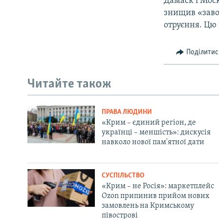
Дамаск і Моск
знищив «завод
отруєння. Цю в
Поділитис
Читайте також
ПРАВА ЛЮДИНИ
«Крим – єдиний регіон, де
українці – меншість»: дискусія
навколо нової пам'ятної дати
СУСПІЛЬСТВО
«Крим – не Росія»: маркетплейс
Ozon припинив прийом нових
замовлень на Кримському
півострові