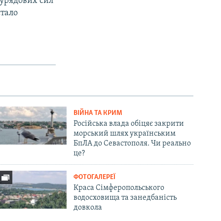
х урядових сил
стало
ВІЙНА ТА КРИМ
Російська влада обіцяє закрити
морський шлях українським
БпЛА до Севастополя. Чи реально
це?
ФОТОГАЛЕРЕЇ
Краса Сімферопольського
водосховища та занедбаність
довкола