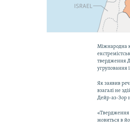
Міжнародна ко
екстремістськ
твердження Да
угруповання і
Як заявив ре
взагалі не зд
Дейр-аз-Зор на
«Твердження С
мовиться в йо