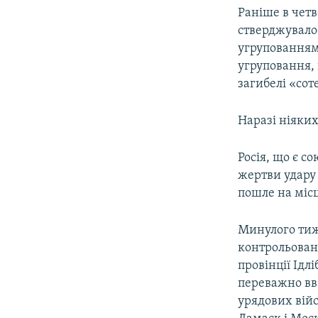
Раніше в четв
стверджувалос
угрупованням 
угруповання, 
загибелі «сот
Наразі ніяких
Росія, що є с
жертви удару 
пошле на місц
Минулого тижн
контрольовані
провінції Ідлі
переважно вв
урядових війс