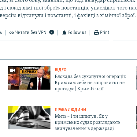
ва, зі свого боку, заявили, що тоді авіаудар сирійськи
 і склад хімічної зброї» повстанців, унаслідок чого на
ерсію відкинули і повстанці, і фахівці з хімічної зброї.
ь
Читати без VPN
Follow us
Print
ВІДЕО
Блокада без сухопутної операції:
Крим сам себе не заправить і не
прогодує | Крим.Реалії
ПРАВА ЛЮДИНИ
Мить – і ти шпигун. Як у
кримських судах розглядають
звинувачення в держзраді