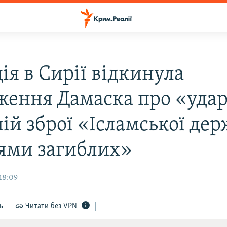
ія в Сирії відкинула
ження Дамаска про «удар
ній зброї «Ісламської де
нями загиблих»
 18:09
ь
Читати без VPN