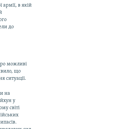
 армії, в якій
й
ого
ели до
про можливі
явило, що
я ситуації.
ли на
ейхун у
ому світі
рійських
ипасів.