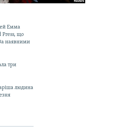
юдей Емма
 Press, що
 За наявними
ала три
таріша людина
резня