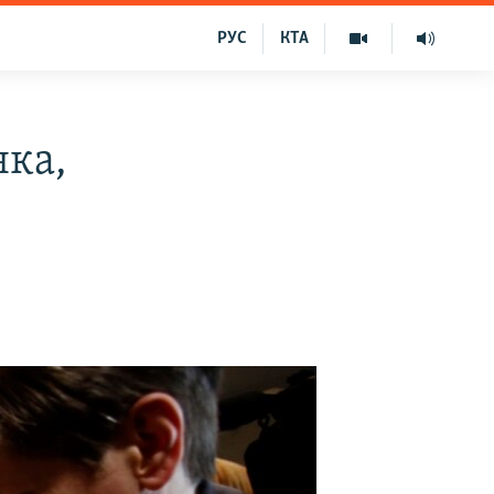
РУС
КТА
нка,
і