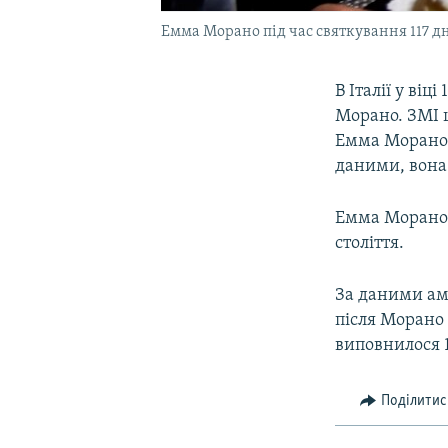
Емма Морано під час святкування 117 дн
В Італії у віц
Морано. ЗМІ ц
Емма Морано п
даними, вона 
Емма Морано н
століття.
За даними ам
після Морано 
виповнилося 1
Поділитис