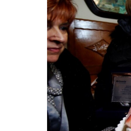
ВІДЕОУРОКИ «ELIFBE»
СВІДЧЕННЯ ОКУПАЦІЇ
УКРАЇНСЬКА ПРОБЛЕМА КРИМУ
ІНФОГРАФІКА