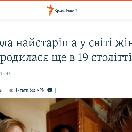
ла найстаріша у світі жі
родилася ще в 19 столітт
 09:46
ь
Читати без VPN