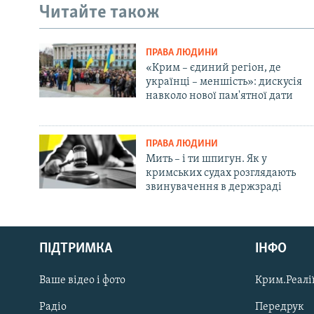
Читайте також
ПРАВА ЛЮДИНИ
«Крим – єдиний регіон, де
українці – меншість»: дискусія
навколо нової пам'ятної дати
ПРАВА ЛЮДИНИ
Мить – і ти шпигун. Як у
кримських судах розглядають
звинувачення в держзраді
Русский
ПІДТРИМКА
ІНФО
Qırımtatar
Ваше відео і фото
Крим.Реалії
ДОЛУЧАЙСЯ!
Радіо
Передрук