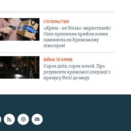
СУСПІЛЬСТВО
«Крим – не Росія»: маркетплейс
Ozon припинив прийом нових
замовлень на Кримському
півострові
ВІЙНА ТА КРИМ
Сорок днів, сорок ночей. Про
результати кримської операції з
примусу Росії до миру