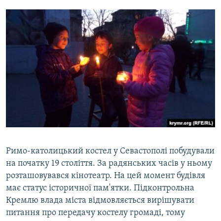
Римо-католицький костел у Севастополі побудували
на початку 19 століття. За радянських часів у ньому
розташовувався кінотеатр. На цей момент будівля
має статус історичної пам'ятки. Підконтрольна
Кремлю влада міста відмовляється вирішувати
питання про передачу костелу громаді, тому