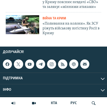
у Криму пояснює невдачі «СВО»
та залякує «мінними атаками»
ВІЙНА ТА КРИМ
«Полювання на колони». Як ЗСУ
ріжуть військову логістику Росії в
Криму
ДОЛУЧАЙСЯ!
ПІДТРИМКА
ІНФО
© Крим.Реалії, 2026 | Усі права застережено.
КТА
РУС