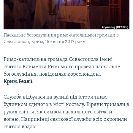
ВІДЕОУРОКИ «ELIFBE»
Русский
СВІДЧЕННЯ ОКУПАЦІЇ
Qırımtatar
УКРАЇНСЬКА ПРОБЛЕМА КРИМУ
Пасхальне богослужіння римо-католицької громади в
ДОЛУЧАЙСЯ!
ІНФОГРАФІКА
Севастополі, Крим, 15 квітня 2017 року
Римо-католицька громада Севаcтополя імені
Усі сайти RFE/RL
святого Климента Римського провела пасхальне
богослужіння, повідомляє кореспондент
Крим.Реалії
.
Служба відбулася на вулиці під історичним
будинком єдиного в місті костелу. Віряни тримали в
руках свічки, як символ пасхального світла й
вогню. Наприкінці святкової служби всіх окропили
святою водою.