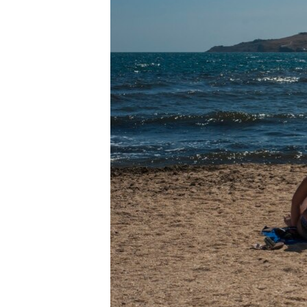
ВІДЕОУРОКИ «ELIFBE»
СВІДЧЕННЯ ОКУПАЦІЇ
УКРАЇНСЬКА ПРОБЛЕМА КРИМУ
ІНФОГРАФІКА