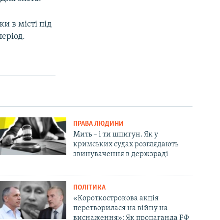
и в місті під
період.
ПРАВА ЛЮДИНИ
Мить – і ти шпигун. Як у
кримських судах розглядають
звинувачення в держзраді
ПОЛІТИКА
«Короткострокова акція
перетворилася на війну на
виснаження»: Як пропаганда РФ