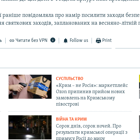
ї раніше повідомляла про намір посилити заходи безпек
я святкових заходів, запланованих на весняно-літній 
ь
Читати без VPN
Follow us
Print
СУСПІЛЬСТВО
«Крим – не Росія»: маркетплейс
Ozon припинив прийом нових
замовлень на Кримському
півострові
ВІЙНА ТА КРИМ
Сорок днів, сорок ночей. Про
результати кримської операції з
примусу Росії до миру