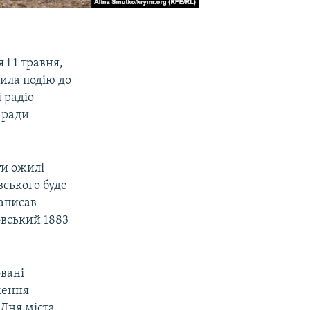
 і 1 травня,
ила подію до
 радіо
 ради
ти ожилі
вського буде
написав
овський 1883
овані
ження
Дня міста.