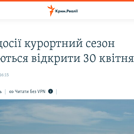
досії курортний сезон
ються відкрити 30 квітн
16:15
ь
Читати без VPN