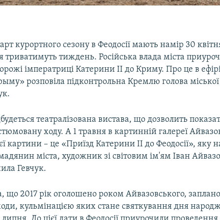
арт курортного сезону в Феодосії мають намір 30 квітня
я триватимуть тиждень. Російська влада міста приуроч
орожі імператриці Катерини II до Криму. Про це в ефірі
рыму» розповіла підконтрольна Кремлю голова міської
ук.
дбудеться театралізована вистава, що дозволить показа
тюмовану ходу. А 1 травня в картинній галереї Айвазо
єї картини – це «Приїзд Катерини II до Феодосії», яку 
адянин міста, художник зі світовим ім'ям Іван Айваз
нила Гевчук.
, що 2017 рік оголошено роком Айвазовського, заплан
ходи, кульмінацією яких стане святкування дня народ
липня. До цієї дати в Феодосії приурочили проведення 