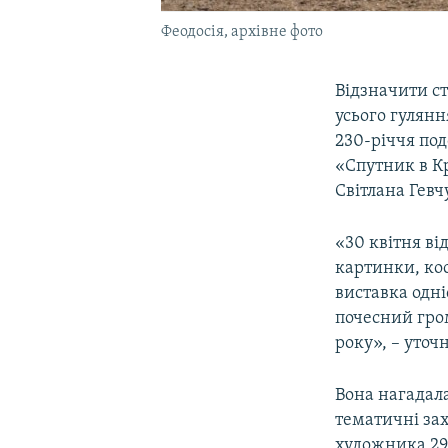
Феодосія, архівне фото
Відзначити ст
усього гулянн
230-річчя под
«Спутник в К
Світлана Гевч
«30 квітня ві
картинки, кос
виставка одні
почесний гром
року», – уточ
Вона нагадала
тематичні за
художника 29 