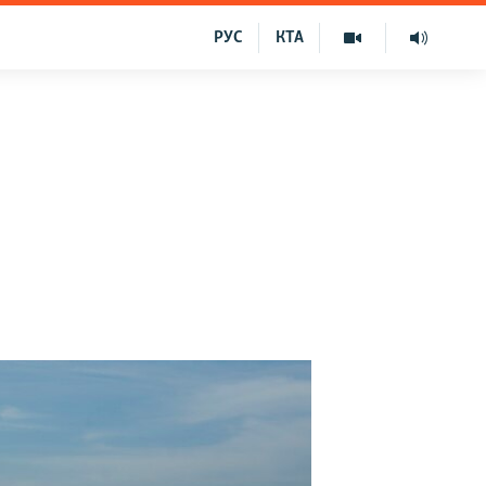
РУС
КТА
я