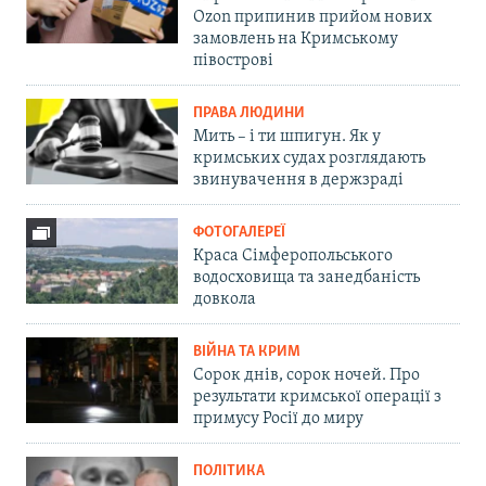
Ozon припинив прийом нових
замовлень на Кримському
півострові
ПРАВА ЛЮДИНИ
Мить – і ти шпигун. Як у
кримських судах розглядають
звинувачення в держзраді
ФОТОГАЛЕРЕЇ
Краса Сімферопольського
водосховища та занедбаність
довкола
ВІЙНА ТА КРИМ
Сорок днів, сорок ночей. Про
результати кримської операції з
примусу Росії до миру
ПОЛІТИКА