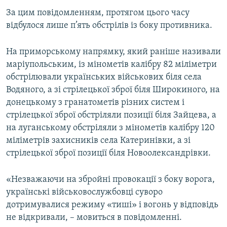
ВІДЕОУРОКИ «ELIFBE»
За цим повідомленням, протягом цього часу
Русский
відбулося лише п’ять обстрілів із боку противника.
СВІДЧЕННЯ ОКУПАЦІЇ
Qırımtatar
УКРАЇНСЬКА ПРОБЛЕМА КРИМУ
На приморському напрямку, який раніше називали
ДОЛУЧАЙСЯ!
маріупольським, із мінометів калібру 82 міліметри
ІНФОГРАФІКА
обстрілювали українських військових біля села
Водяного, а зі стрілецької зброї біля Широкиного, на
донецькому з гранатометів різних систем і
Усі сайти RFE/RL
стрілецької зброї обстріляли позиції біля Зайцева, а
на луганському обстріляли з мінометів калібру 120
міліметрів захисників села Катеринівки, а зі
стрілецької зброї позиції біля Новоолександрівки.
«Незважаючи на збройні провокації з боку ворога,
українські військовослужбовці суворо
дотримувалися режиму «тиші» і вогонь у відповідь
не відкривали, – мовиться в повідомленні.