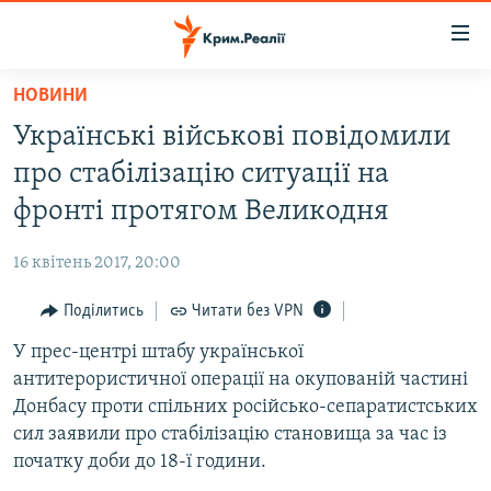
Доступність
посилання
Перейти
НОВИНИ
до
НОВИНИ
Українські військові повідомили
основного
ВОДА.КРИМ
матеріалу
про стабілізацію ситуації на
ВІДЕО ТА ФОТО
Перейти
фронті протягом Великодня
до
ПОЛІТИКА
основної
16 квітень 2017, 20:00
БЛОГИ
навігації
Перейти
Поділитись
Читати без VPN
ПОГЛЯД
до
У прес-центрі штабу української
ІНТЕРВ'Ю
пошуку
антитерористичної операції на окупованій частині
ВСЕ ЗА ДЕНЬ
Донбасу проти спільних російсько-сепаратистських
СПЕЦПРОЕКТИ
сил заявили про стабілізацію становища за час із
початку доби до 18-ї години.
ЯК ОБІЙТИ БЛОКУВАННЯ
ДЕПОРТАЦІЯ