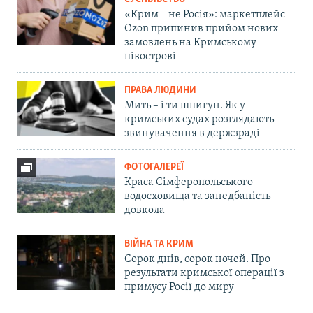
«Крим – не Росія»: маркетплейс
Ozon припинив прийом нових
замовлень на Кримському
півострові
ПРАВА ЛЮДИНИ
Мить – і ти шпигун. Як у
кримських судах розглядають
звинувачення в держзраді
ФОТОГАЛЕРЕЇ
Краса Сімферопольського
водосховища та занедбаність
довкола
ВІЙНА ТА КРИМ
Сорок днів, сорок ночей. Про
результати кримської операції з
примусу Росії до миру