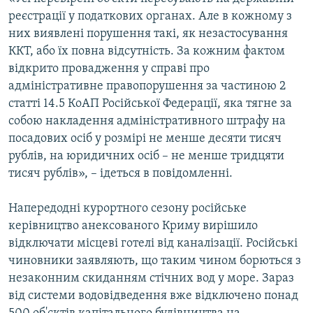
ВІДЕОУРОКИ «ELIFBE»
реєстрації у податкових органах. Але в кожному з
Русский
них виявлені порушення такі, як незастосування
СВІДЧЕННЯ ОКУПАЦІЇ
Qırımtatar
ККТ, або їх повна відсутність. За кожним фактом
УКРАЇНСЬКА ПРОБЛЕМА КРИМУ
відкрито провадження у справі про
адміністративне правопорушення за частиною 2
ДОЛУЧАЙСЯ!
ІНФОГРАФІКА
статті 14.5 КоАП Російської Федерації, яка тягне за
собою накладення адміністративного штрафу на
посадових осіб у розмірі не менше десяти тисяч
Усі сайти RFE/RL
рублів, на юридичних осіб – не менше тридцяти
тисяч рублів», – ідеться в повідомленні.
Напередодні курортного сезону російське
керівництво анексованого Криму вирішило
відключати місцеві готелі від каналізації. Російські
чиновники заявляють, що таким чином борються з
незаконним скиданням стічних вод у море. Зараз
від системи водовідведення вже відключено понад