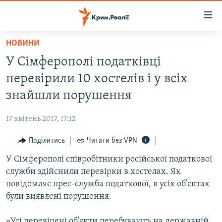
Доступність
посилання
Перейти
НОВИНИ
до
НОВИНИ
У Сімферополі податківці
основного
ВОДА.КРИМ
матеріалу
перевірили 10 хостелів і у всіх
ВІДЕО ТА ФОТО
Перейти
знайшли порушення
до
ПОЛІТИКА
основної
17 квітень 2017, 17:12
БЛОГИ
навігації
Перейти
Поділитись
Читати без VPN
ПОГЛЯД
до
У Сімферополі співробітники російської податкової
ІНТЕРВ'Ю
пошуку
служби здійснили перевірки в хостелах. Як
ВСЕ ЗА ДЕНЬ
повідомляє прес-служба податкової, в усіх об'єктах
СПЕЦПРОЕКТИ
були виявлені порушення.
ЯК ОБІЙТИ БЛОКУВАННЯ
ДЕПОРТАЦІЯ
«Усі перевірені об'єкти перебувають на державній