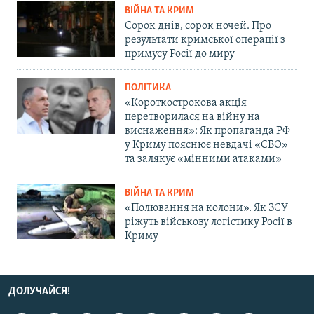
ВІЙНА ТА КРИМ
Сорок днів, сорок ночей. Про
результати кримської операції з
примусу Росії до миру
ПОЛІТИКА
«Короткострокова акція
перетворилася на війну на
виснаження»: Як пропаганда РФ
у Криму пояснює невдачі «СВО»
та залякує «мінними атаками»
ВІЙНА ТА КРИМ
«Полювання на колони». Як ЗСУ
ріжуть військову логістику Росії в
Криму
ДОЛУЧАЙСЯ!