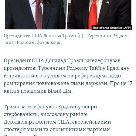
ВІДЕОУРОКИ «ELIFBE»
Русский
СВІДЧЕННЯ ОКУПАЦІЇ
Qırımtatar
УКРАЇНСЬКА ПРОБЛЕМА КРИМУ
Президенти США Дональд Трамп (п) і Туреччини Реджеп
ДОЛУЧАЙСЯ!
ІНФОГРАФІКА
Тайїп Ердоган, фотоколаж
Президент США Дональд Трамп зателефонував
Усі сайти RFE/RL
президентові Туреччини Реджепу Тайїпу Ердогану
й привітав його з успіхом на референдумі щодо
розширення повноважень глави держави. Про це 17
квітня повідомив Білий дім.
Трамп зателефонував Ердогану попри
стурбованість, висловлену раніше
Держдепартаментом США, європейськими
спостерігачами та опозиційними партіями