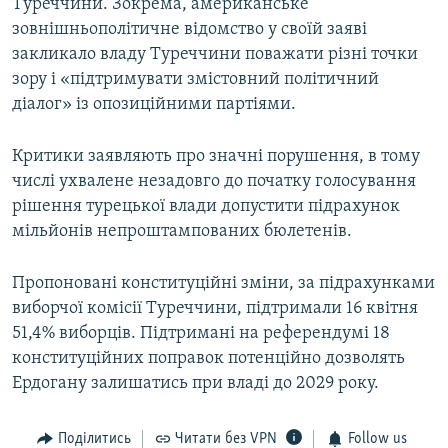
Туреччини. Зокрема, американське
зовнішньополітичне відомство у своїй заяві
закликало владу Туреччини поважати різні точки
зору і «підтримувати змістовний політичний
діалог» із опозиційними партіями.
Критики заявляють про значні порушення, в тому
числі ухвалене незадовго до початку голосування
рішення турецької влади допустити підрахунок
мільйонів непроштампованих бюлетенів.
Пропоновані конституційні зміни, за підрахунками
виборчої комісії Туреччини, підтримали 16 квітня
51,4% виборців. Підтримані на референдумі 18
конституційних поправок потенційно дозволять
Ердогану залишатись при владі до 2029 року.
Поділитись
Читати без VPN
Follow us