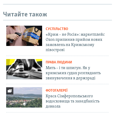
Читайте також
СУСПІЛЬСТВО
«Крим – не Росія»: маркетплейс
Ozon припинив прийом нових
замовлень на Кримському
півострові
ПРАВА ЛЮДИНИ
Мить – і ти шпигун. Як у
кримських судах розглядають
звинувачення в держзраді
ФОТОГАЛЕРЕЇ
Краса Сімферопольського
водосховища та занедбаність
довкола