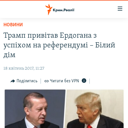
Доступність
посилання
Перейти
НОВИНИ
до
НОВИНИ
Трамп привітав Ердогана з
основного
ВОДА.КРИМ
матеріалу
успіхом на референдумі – Білий
ВІДЕО ТА ФОТО
Перейти
дім
до
ПОЛІТИКА
основної
18 квітень 2017, 11:27
БЛОГИ
навігації
Перейти
Поділитись
Читати без VPN
ПОГЛЯД
до
ІНТЕРВ'Ю
пошуку
ВСЕ ЗА ДЕНЬ
СПЕЦПРОЕКТИ
ЯК ОБІЙТИ БЛОКУВАННЯ
ДЕПОРТАЦІЯ