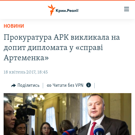
Доступність
посилання
Перейти
НОВИНИ
до
НОВИНИ
Прокуратура АРК викликала на
основного
ВОДА.КРИМ
матеріалу
допит дипломата у «справі
ВІДЕО ТА ФОТО
Перейти
Артеменка»
до
ПОЛІТИКА
основної
18 квітень 2017, 18:45
БЛОГИ
навігації
Перейти
Поділитись
Читати без VPN
ПОГЛЯД
до
ІНТЕРВ'Ю
пошуку
ВСЕ ЗА ДЕНЬ
СПЕЦПРОЕКТИ
ЯК ОБІЙТИ БЛОКУВАННЯ
ДЕПОРТАЦІЯ