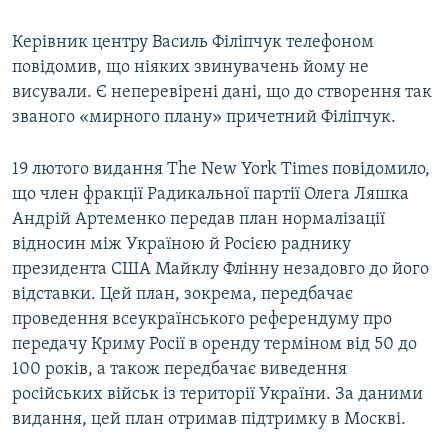
Керівник центру Василь Філіпчук телефоном
повідомив, що ніяких звинувачень йому не
висували. Є неперевірені дані, що до створення так
званого «мирного плану» причетний Філіпчук.
19 лютого видання The New York Times повідомило,
що член фракції Радикальної партії Олега Ляшка
Андрій Артеменко передав план нормалізації
відносин між Україною й Росією раднику
президента США Майклу Флінну незадовго до його
відставки. Цей план, зокрема, передбачає
проведення всеукраїнського референдуму про
передачу Криму Росії в оренду терміном від 50 до
100 років, а також передбачає виведення
російських військ із території України. За даними
видання, цей план отримав підтримку в Москві.