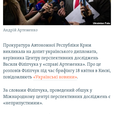
ВІДЕОУРОКИ «ELIFBE»
Русский
СВІДЧЕННЯ ОКУПАЦІЇ
Qırımtatar
УКРАЇНСЬКА ПРОБЛЕМА КРИМУ
Андрій Артеменко
ДОЛУЧАЙСЯ!
ІНФОГРАФІКА
Прокуратура Автономної Республіки Крим
викликала на допит українського дипломата,
Усі сайти RFE/RL
керівника Центру перспективних досліджень
Василя Філіпчука у «справі Артеменка». Про це
розповів Філіпчук під час брифінгу 18 квітня в Києві,
повідомляють
«Українські новини»
.
За словами Філіпчука, проведений обшук у
Міжнародному центрі перспективних досліджень є
«неприпустимим».