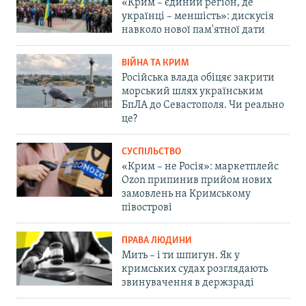
«Крим – єдиний регіон, де
українці – меншість»: дискусія
навколо нової пам'ятної дати
ВІЙНА ТА КРИМ
Російська влада обіцяє закрити
морський шлях українським
БпЛА до Севастополя. Чи реально
це?
СУСПІЛЬСТВО
«Крим – не Росія»: маркетплейс
Ozon припинив прийом нових
замовлень на Кримському
півострові
ПРАВА ЛЮДИНИ
Мить – і ти шпигун. Як у
кримських судах розглядають
звинувачення в держзраді