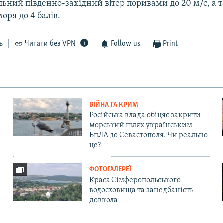
льний південно-західний вітер поривами до 20 м/с, а 
ря до 4 балів.
ь
Читати без VPN
Follow us
Print
ВІЙНА ТА КРИМ
Російська влада обіцяє закрити
морський шлях українським
БпЛА до Севастополя. Чи реально
це?
ФОТОГАЛЕРЕЇ
Краса Сімферопольського
водосховища та занедбаність
довкола