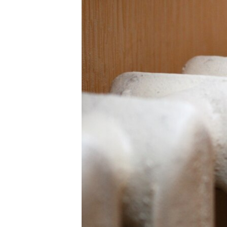
ВІДЕОУРОКИ «ELIFBE»
СВІДЧЕННЯ ОКУПАЦІЇ
УКРАЇНСЬКА ПРОБЛЕМА КРИМУ
ІНФОГРАФІКА