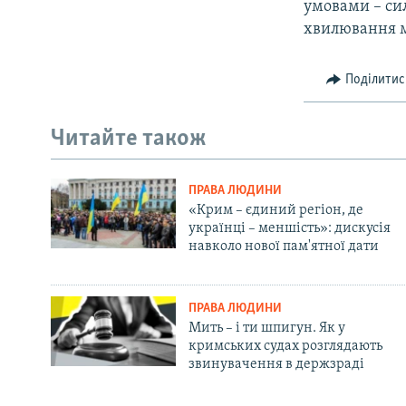
умовами – си
хвилювання мо
Поділитис
Читайте також
ПРАВА ЛЮДИНИ
«Крим – єдиний регіон, де
українці – меншість»: дискусія
навколо нової пам'ятної дати
ПРАВА ЛЮДИНИ
Мить – і ти шпигун. Як у
кримських судах розглядають
звинувачення в держзраді