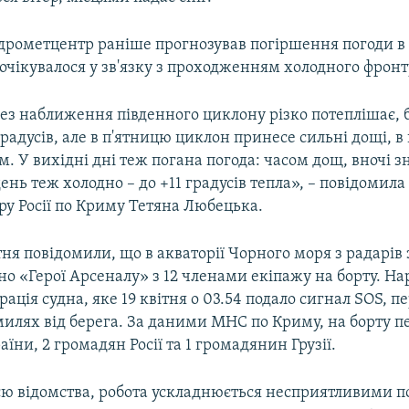
ідрометцентр раніше прогнозував погіршення погоди в
чікувалося у зв'язку з проходженням холодного фронт
ез наближення південного циклону різко потеплішає, б
градусів, але в п'ятницю циклон принесе сильні дощі, в 
. У вихідні дні теж погана погода: часом дощ, вночі з
ень теж холодно – до +11 градусів тепла», – повідомил
ру Росії по Криму Тетяна Любецька.
тня повідомили, що в акваторії Чорного моря з радарів
о «Герої Арсеналу» з 12 членами екіпажу на борту. На
ація судна, яке 19 квітня о 03.54 подало сигнал SOS, п
илях від берега. За даними МНС по Криму, на борту п
їни, 2 громадян Росії та 1 громадянин Грузії.
єю відомства, робота ускладнюється несприятливими 