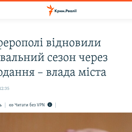
ферополі відновили
вальний сезон через
одання – влада міста
12:35
ь
Читати без VPN