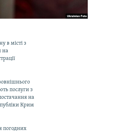
 в місті з
я на
трації
 зовнішнього
ють послуги з
постачання на
спубліки Крим
ня погодних