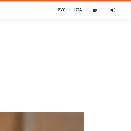
РУС
КТА