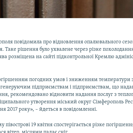
поля повідомила про відновлення опалювального сезону
ня. Таке рішення було ухвалене через різке похолоданн
аява розміщена на сайті підконтрольної Кремлю адмініс
 погіршенням погодних умов і зниженням температури
логенеруючим підприємствам і підприємствам, що нада
ння, рекомендовано відновити надання послуг з тепло
ніципального утворення міський округ Сімферополь Ре
тня 2017 року», – йдеться в повідомленні.
 півострові 19 квітня спостерігається різке погіршен
ся вітер, місцями падає сніг.