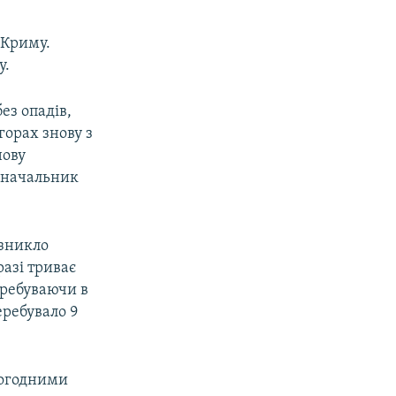
 Криму.
у.
ез опадів,
горах знову з
нову
а начальник
 зникло
разі триває
еребуваючи в
еребувало 9
погодними