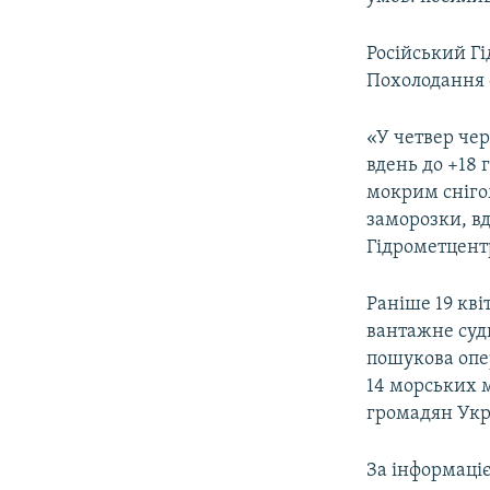
Російський Г
Похолодання о
«У четвер чер
вдень до +18 
мокрим снігом
заморозки, вд
Гідрометцент
Раніше 19 кві
вантажне судн
пошукова опер
14 морських м
громадян Укра
За інформаці