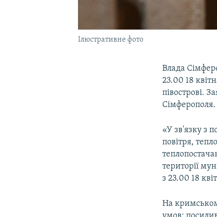
Ілюстративне фото
Влада Сімферо
23.00 18 квіт
півострові. З
Сімферополя.
«У зв'язку з
повітря, теп
теплопостача
території му
з 23.00 18 кві
На кримському
умов: посилив