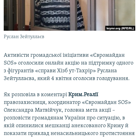
ВІДЕОУРОКИ «ELIFBE»
Русский
СВІДЧЕННЯ ОКУПАЦІЇ
Qırımtatar
УКРАЇНСЬКА ПРОБЛЕМА КРИМУ
Руслан Зейтуллаєв
ДОЛУЧАЙСЯ!
ІНФОГРАФІКА
Активісти громадської ініціативи «Євромайдан
SOS» оголосили онлайн акцію на підтримку одного
Усі сайти RFE/RL
з фігурантів «справи Хізб ут-Тахрір» Руслана
Зейтуллаєва, який 4 квітня оголосив голодування.
Як розповіла в коментарі
Крим.Реалії
правозахисниця, координатор «Євромайдан SOS»
Олександра Матвійчук, головна мета акції –
розповісти громадянам України про ситуацію, в
якій опинилися мешканці анексованого Криму й
показати приклад ненасильницького протистояння