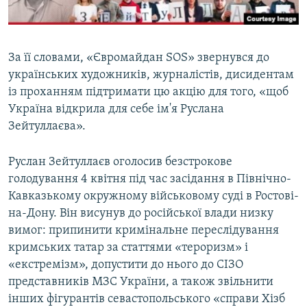
За її словами, «Євромайдан SOS» звернувся до
українських художників, журналістів, дисидентам
із проханням підтримати цю акцію для того, «щоб
Україна відкрила для себе ім'я Руслана
Зейтуллаєва».
Руслан Зейтуллаєв оголосив безстрокове
голодування 4 квітня під час засідання в Північно-
Кавказькому окружному військовому суді в Ростові-
на-Дону. Він висунув до російської влади низку
вимог: припинити кримінальне переслідування
кримських татар за статтями «тероризм» і
«екстремізм», допустити до нього до СІЗО
представників МЗС України, а також звільнити
інших фігурантів севастопольського «справи Хізб