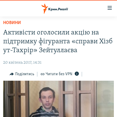
Доступність
посилання
Перейти
НОВИНИ
до
НОВИНИ
Активісти оголосили акцію на
основного
ВОДА.КРИМ
матеріалу
підтримку фігуранта «справи Хізб
ВІДЕО ТА ФОТО
Перейти
ут-Тахрір» Зейтуллаєва
до
ПОЛІТИКА
основної
20 квітень 2017, 14:31
БЛОГИ
навігації
Перейти
Поділитись
Читати без VPN
ПОГЛЯД
до
ІНТЕРВ'Ю
пошуку
ВСЕ ЗА ДЕНЬ
СПЕЦПРОЕКТИ
ЯК ОБІЙТИ БЛОКУВАННЯ
ДЕПОРТАЦІЯ