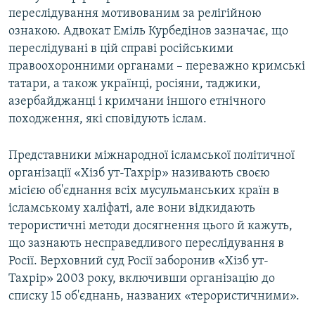
переслідування мотивованим за релігійною
ознакою. Адвокат Еміль Курбедінов зазначає, що
переслідувані в цій справі російськими
правоохоронними органами – переважно кримські
татари, а також українці, росіяни, таджики,
азербайджанці і кримчани іншого етнічного
походження, які сповідують іслам.
Представники міжнародної ісламської політичної
організації «Хізб ут-Тахрір» називають своєю
місією об'єднання всіх мусульманських країн в
ісламському халіфаті, але вони відкидають
терористичні методи досягнення цього й кажуть,
що зазнають несправедливого переслідування в
Росії. Верховний суд Росії заборонив «Хізб ут-
Тахрір» 2003 року, включивши організацію до
списку 15 об'єднань, названих «терористичними».