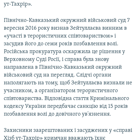
ут-Тахрір».
Північно-Кавказький окружний військовий суд 7
вересня 2016 року визнав Зейтуллаєва винним в
«участі в терористичних співтовариством» і
засудив його до семи років позбавлення волі.
Російська прокуратура оскаржила це рішення у
Верховному Суді Росії, і справа була знову
направлена в Північно-Кавказький окружний
військовий суд на перегляд. Слідчі органи
наполягають на тому, щоб Зейтуллаєва визнали не
учасником, а організатором терористичного
співтовариства. Відповідна стаття Кримінального
кодексу України передбачає санкцію від 15 років
позбавлення волі до довічного ув'язнення.
Захисники заарештованих і засуджених у «справі
Хізб ут-Тахрір» кримчан вважають їхнє