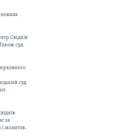
тановила
нтр Свідків
 Також суд
 Верховного
рецький суд
ної
Свідків
е за
в і молитов.