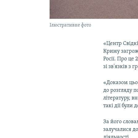
Ілюстративне фото
«Центр Свідк
Криму загрожу
Росії. Про це 
зі зв'язків з 
«Доказом цьог
до розгляду п
літературу, в
такі дії були 
За його слова
залучалися до
діяльності.