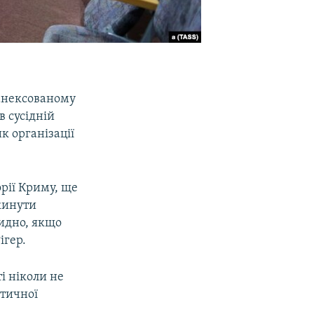
 анексованому
в сусідній
к організації
орії Криму, ще
дкинути
видно, якщо
ігер.
ті ніколи не
стичної