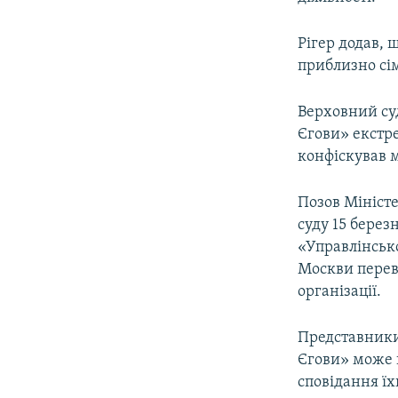
Рігер додав, 
приблизно сім
Верховний суд
Єгови» екстре
конфіскував м
Позов Міністе
суду 15 берез
«Управлінсько
Москви переві
організації.
Представники 
Єгови» може 
сповідання їхн