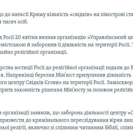
що до анексії Криму кількість «свідків» на півострові с
 тисяч осіб.
 Росії 20 квітня визнав організацію «Управлінський це
містською й заборонив її діяльність на території Росії.
айно релігійної організації.
рства юстиції Росії до релігійної організації подали до
ня. Наприкінці березня Мін'юст призупинив діяльність
го центру Свідків Єгови» на території Росії. Замоскво
рить законність рішення Мін'юсту за позовом релігій
організації заявили, що заборона діяльності центру «
призвести до кримінального переслідування вірян лиш
ьої релігії, включно зі спільним читанням Біблії, співі