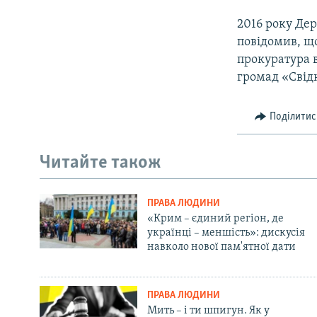
2016 року Дер
повідомив, що
прокуратура в
громад «Свідк
Поділитис
Читайте також
ПРАВА ЛЮДИНИ
«Крим – єдиний регіон, де
українці – меншість»: дискусія
навколо нової пам'ятної дати
ПРАВА ЛЮДИНИ
Мить – і ти шпигун. Як у