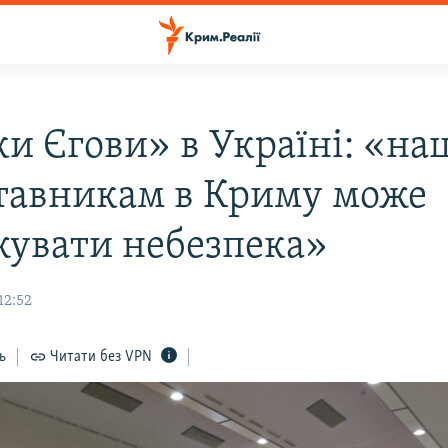
ки Єгови» в Україні: «н
тавникам в Криму може
жувати небезпека»
12:52
ь
Читати без VPN