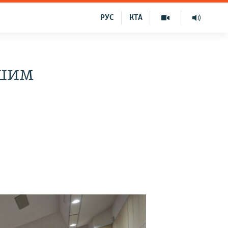
РУС
КТА
ашим