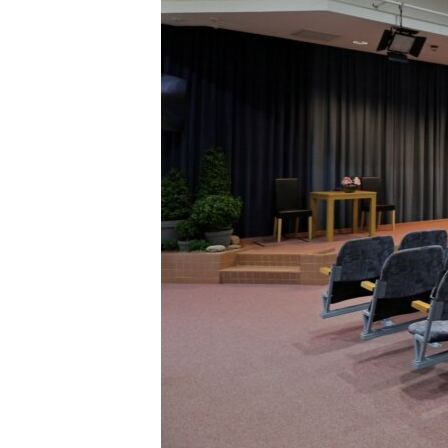
ВІДЕОУРОКИ «ELIFBE»
СВІДЧЕННЯ ОКУПАЦІЇ
УКРАЇНСЬКА ПРОБЛЕМА КРИМУ
ІНФОГРАФІКА