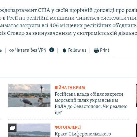
ждепартамент США у своїй щорічній доповіді про релі
 в Росії на релігійні меншини чиниться систематичний
имагає закрити всі 406 місцевих релігійних об'єднань
ів Єгови» за звинуваченням у екстремістській діяльно
ь
Читати без VPN
Follow us
Print
ВІЙНА ТА КРИМ
Російська влада обіцяє закрити
морський шлях українським
БпЛА до Севастополя. Чи реально
це?
ФОТОГАЛЕРЕЇ
Краса Сімферопольського