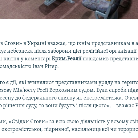
ів Єгови» в Україні вважає, що їхнім представникам в
є небезпека після заборони цієї релігійної організації 
21 квітня у коментарі
Крим.Реалії
повідомив представни
громадськістю Іван Рігер.
о є дії, які вчинялися представниками уряду на терит
озову Мін'юсту Росії Верховним судом. Були спроби пі
несену до федерального списку як екстремістська. Оче
до рішення суду, то вони будуть і після цього», – вважає Р
ми, «Свідки Єгови» за всю свою діяльність у всьому сві
 екстремістської, підривної, насильницької чи терори