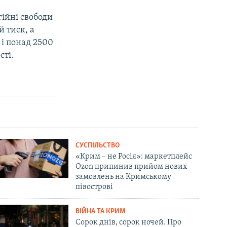
гійні свободи
 тиск, а
 і понад 2500
сті.
СУСПІЛЬСТВО
«Крим – не Росія»: маркетплейс
Ozon припинив прийом нових
замовлень на Кримському
півострові
ВІЙНА ТА КРИМ
Сорок днів, сорок ночей. Про