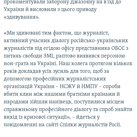
прокоментували заборону Джазояну на в'їзд до
України й висловили з цього приводу
«здивування».
«Ми здивовані тим фактом, що журналіст,
активний учасник діалогу російсько-українських
журналістів під егідою офісу представника ОБСЄ з
питань свободи ЗМІ, раптово виявився персоною
нон-грата на Україні. Наш колега протягом кількох
років докладав усіх зусиль для того, щоб за
допомогою професійних журналістських
організацій України – НСЖУ й НМПУ – спроби
вбити клин між нашими братніми країнами й
народами зійшли нанівець, поступилися місцем
справжньому професійного діалогу та спроб знайти
вихід із кризової ситуації», – йдеться у
повідомленні на сайті Спілки журналістів Росії.