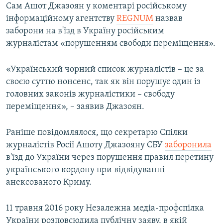
Сам Ашот Джазоян у коментарі російському
інформаційному агентству
REGNUM
назвав
заборони на в'їзд в Україну російським
журналістам «порушенням свободи переміщення».
«Український чорний список журналістів – це за
своєю суттю нонсенс, так як він порушує один із
головних законів журналістики – свободу
переміщення», – заявив Джазоян.
Раніше повідомлялося, що секретарю Спілки
журналістів Росії Ашоту Джазояну СБУ
заборонила
в'їзд до України через порушення правил перетину
українського кордону при відвідуванні
анексованого Криму.
11 травня 2016 року Незалежна медіа-профспілка
України розповсюдила публічну заяву, в якій