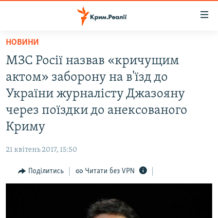
Доступність
посилання
Перейти
НОВИНИ
до
НОВИНИ
МЗС Росії назвав «кричущим
основного
ВОДА.КРИМ
матеріалу
актом» заборону на в'їзд до
ВІДЕО ТА ФОТО
Перейти
України журналісту Джазояну
до
ПОЛІТИКА
через поїздки до анексованого
основної
БЛОГИ
навігації
Криму
Перейти
ПОГЛЯД
до
21 квітень 2017, 15:50
ІНТЕРВ'Ю
пошуку
Поділитись
Читати без VPN
ВСЕ ЗА ДЕНЬ
СПЕЦПРОЕКТИ
ЯК ОБІЙТИ БЛОКУВАННЯ
ДЕПОРТАЦІЯ