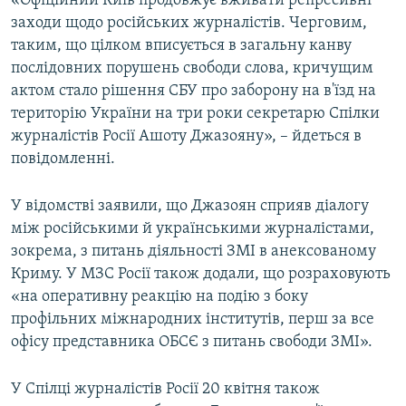
«Офіційний Київ продовжує вживати репресивні
заходи щодо російських журналістів. Черговим,
таким, що цілком вписується в загальну канву
послідовних порушень свободи слова, кричущим
актом стало рішення СБУ про заборону на в'їзд на
територію України на три роки секретарю Спілки
журналістів Росії Ашоту Джазояну», – йдеться в
повідомленні.
У відомстві заявили, що Джазоян сприяв діалогу
між російськими й українськими журналістами,
зокрема, з питань діяльності ЗМІ в анексованому
Криму. У МЗС Росії також додали, що розраховують
«на оперативну реакцію на подію з боку
профільних міжнародних інститутів, перш за все
офісу представника ОБСЄ з питань свободи ЗМІ».
У Спілці журналістів Росії 20 квітня також