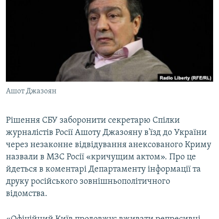
ВІДЕОУРОКИ «ELIFBE»
Русский
СВІДЧЕННЯ ОКУПАЦІЇ
Qırımtatar
УКРАЇНСЬКА ПРОБЛЕМА КРИМУ
ДОЛУЧАЙСЯ!
ІНФОГРАФІКА
Ашот Джазоян
Усі сайти RFE/RL
Рішення СБУ заборонити секретарю Спілки
журналістів Росії Ашоту Джазояну в'їзд до України
через незаконне відвідування анексованого Криму
назвали в МЗС Росії «кричущим актом». Про це
йдеться в коментарі Департаменту інформації та
друку російського зовнішньополітичного
відомства.