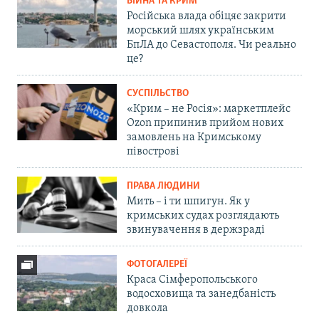
ВІЙНА ТА КРИМ
Російська влада обіцяє закрити
морський шлях українським
БпЛА до Севастополя. Чи реально
це?
СУСПІЛЬСТВО
«Крим – не Росія»: маркетплейс
Ozon припинив прийом нових
замовлень на Кримському
півострові
ПРАВА ЛЮДИНИ
Мить – і ти шпигун. Як у
кримських судах розглядають
звинувачення в держзраді
ФОТОГАЛЕРЕЇ
Краса Сімферопольського
водосховища та занедбаність
довкола