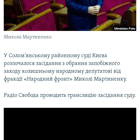
ВІДЕОУРОКИ «ELIFBE»
Русский
СВІДЧЕННЯ ОКУПАЦІЇ
Qırımtatar
УКРАЇНСЬКА ПРОБЛЕМА КРИМУ
Микола Мартиненко
ДОЛУЧАЙСЯ!
ІНФОГРАФІКА
У Солом'янському районному суді Києва
розпочалося засідання з обрання запобіжного
Усі сайти RFE/RL
заходу колишньому народному депутатові від
фракції «Народний фронт» Миколі Мартиненку.
Радіо Свобода проводить трансляцію засідання суду.