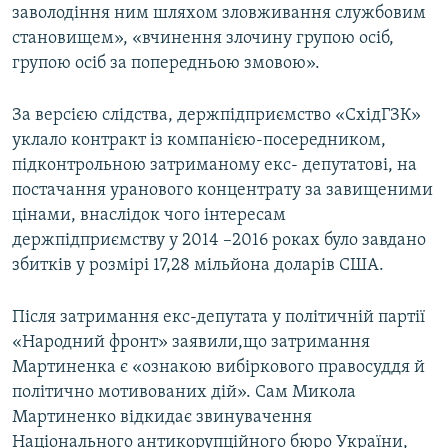
заволодіння ним шляхом зловживання службовим
становищем», «вчинення злочину групою осіб,
групою осіб за попередньою змовою».
За версією слідства, держпідприємство «СхідГЗК»
уклало контракт із компанією-посередником,
підконтрольною затриманому екс- депутатові, на
постачання уранового концентрату за завищеними
цінами, внаслідок чого інтересам
держпідприємству у 2014 –2016 роках було завдано
збитків у розмірі 17,28 мільйона доларів США.
Після затримання екс-депутата у політичній партії
«Народний фронт» заявили,що затримання
Мартиненка є «ознакою вибіркового правосуддя й
політично мотивованих дій». Сам Микола
Мартиненко відкидає звинувачення
Національного антикорупційного бюро України,