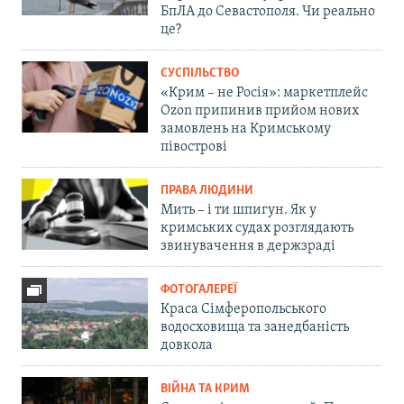
БпЛА до Севастополя. Чи реально
це?
СУСПІЛЬСТВО
«Крим – не Росія»: маркетплейс
Ozon припинив прийом нових
замовлень на Кримському
півострові
ПРАВА ЛЮДИНИ
Мить – і ти шпигун. Як у
кримських судах розглядають
звинувачення в держзраді
ФОТОГАЛЕРЕЇ
Краса Сімферопольського
водосховища та занедбаність
довкола
ВІЙНА ТА КРИМ