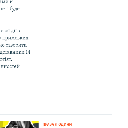
дами й
еті буде
вої дії з
су кримських
ено створити
едставники 14
фтіят.
інностей
ПРАВА ЛЮДИНИ