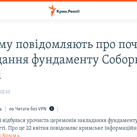
му повідомляють про по
дання фундаменту Собор
і
 12:10
ь
Читати без VPN
 відбулася урочиста церемонія закладання фундаменту
ті. Про це 22 квітня повідомляє кримське інформаційн
и Крым»
.