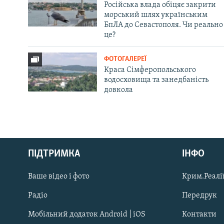
Російська влада обіцяє закрити
морський шлях українським
БпЛА до Севастополя. Чи реально
це?
ФОТОГАЛЕРЕЇ
Краса Сімферопольського
водосховища та занедбаність
довкола
Русский
Qırımtatar
ПІДТРИМКА
ІНФО
Ваше відео і фото
Крим.Реалії
ДОЛУЧАЙСЯ!
Радіо
Передрук
Мобільний додаток Android | iOS
Контакти