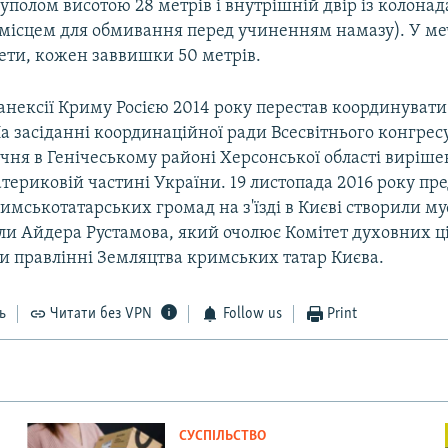
 куполом висотою 28 метрів і внутрішній двір із колона
місцем для обмивання перед учиненням намазу). У меч
ети, кожен заввишки 50 метрів.
нексії Криму Росією 2014 року перестав координувати с
а засіданні координаційної ради Всесвітнього конгре
 січня в Генічеському районі Херсонської області виріш
териковій частині України. 19 листопада 2016 року пр
имськотатарських громад на з'їзді в Києві створили му
ли Айдера Рустамова, який очолює Комітет духовних ц
и правлінні Земляцтва кримських татар Києва.
ь
Читати без VPN
Follow us
Print
СУСПІЛЬСТВО