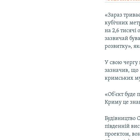
ВІДЕОУРОКИ «ELIFBE»
СВІДЧЕННЯ ОКУПАЦІЇ
«Зараз триває
кубічних метр
УКРАЇНСЬКА ПРОБЛЕМА КРИМУ
на 2,6 тисячі 
ІНФОГРАФІКА
зазвичай бува
розвитку», як
У свою чергу
зазначив, що 
кримських м
«Об'єкт буде
Криму це знак
Будівництво С
південній вис
проектом, вон