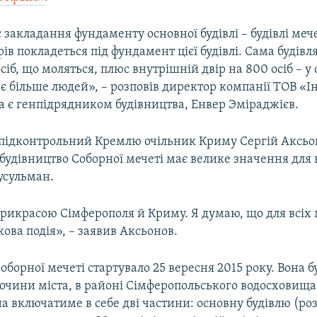
 закладання фундаменту основної будівлі – будівлі мечет
ів покладеться під фундамент цієї будівлі. Сама будів
осіб, що моляться, плюс внутрішній двір на 800 осіб – у 
є більше людей», – розповів директор компанії ТОВ «І
а є генпідрядником будівництва, Енвер Эміраджієв.
 підконтрольний Кремлю очільник Криму Сергій Аксьо
будівництво Соборної мечеті має велике значення для 
усульман.
 прикрасою Сімферополя й Криму. Я думаю, що для всіх
ова подія», – заявив Аксьонов.
оборної мечеті стартувало 25 вересня 2015 року. Вона б
очини міста, в районі Сімферопольського водосховища.
а включатиме в себе дві частини: основну будівлю (ро