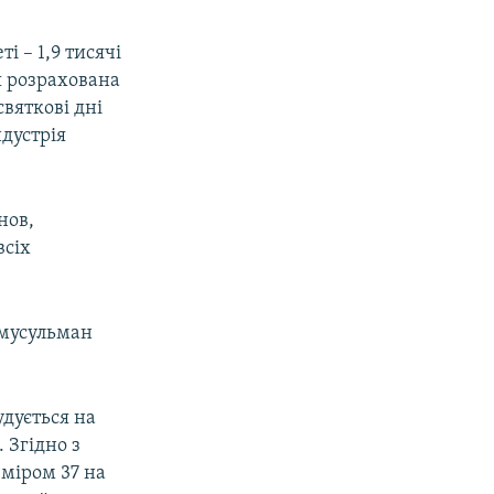
і – 1,9 тисячі
ля розрахована
святкові дні
ндустрія
нов,
всіх
 мусульман
удується на
 Згідно з
зміром 37 на