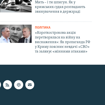
Мить – і ти шпигун. Як у
кримських судах розглядають
звинувачення в держзраді
ПОЛІТИКА
«Короткострокова акція
перетворилася на війну на
виснаження»: Як пропаганда РФ
у Криму пояснює невдачі «СВО»
та залякує «мінними атаками»