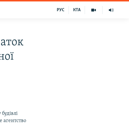
РУС
КТА
чаток
ної
 будівлі
е агентство