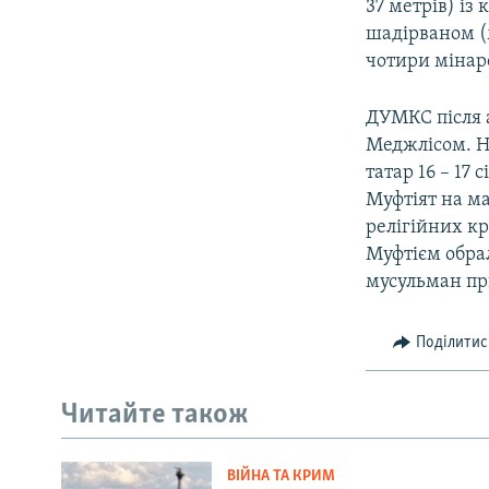
37 метрів) із
шадірваном (
чотири мінар
ДУМКС після а
Меджлісом. Н
татар 16 – 17
Муфтіят на ма
релігійних кр
Муфтієм обра
мусульман пр
Поділитис
Читайте також
ВІЙНА ТА КРИМ