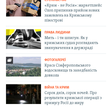
СУСПІЛЬСТВО
«Крим – не Росія»: маркетплейс
Ozon припинив прийом нових
замовлень на Кримському
півострові
ПРАВА ЛЮДИНИ
Мить – і ти шпигун. Як у
кримських судах розглядають
звинувачення в держзраді
ФОТОГАЛЕРЕЇ
Краса Сімферопольського
водосховища та занедбаність
довкола
ВІЙНА ТА КРИМ
Сорок днів, сорок ночей. Про
результати кримської операції з
примусу Росії до миру