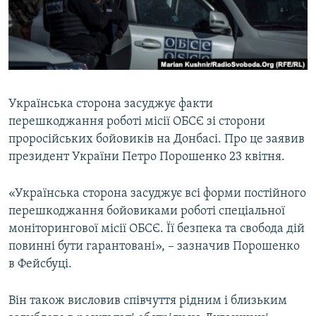
ВІДЕОУРОКИ «ELIFBE»
Русский
СВІДЧЕННЯ ОКУПАЦІЇ
Qırımtatar
УКРАЇНСЬКА ПРОБЛЕМА КРИМУ
ДОЛУЧАЙСЯ!
ІНФОГРАФІКА
Українська сторона засуджує факти
перешкоджання роботі місії ОБСЄ зі сторони
проросійських бойовиків на Донбасі. Про це заявив
Усі сайти RFE/RL
президент України Петро Порошенко 23 квітня.
«Українська сторона засуджує всі форми постійного
перешкоджання бойовиками роботі спеціальної
моніторингової місії ОБСЄ. Її безпека та свобода дій
повинні бути гарантовані», – зазначив Порошенко
в Фейсбуці.
Він також висловив співчуття рідним і близьким