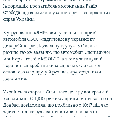
Інформацію про загибель американця
Радіо
Свобода
підтвердили й у міністерстві закордонних
справ України.
В угрупованні «ЛНР» звинуватили в підриві
автомобіля ОБСЄ «підготовлену українську
диверсійно-розвідувальну групу». Бойовики
раніше також заявили, що автомобіль Спеціальної
моніторингової місії ОБСЄ, в якому загинули й
поранені співробітники місії, «відхилився від
основного маршруту й рухався другорядними
дорогами».
Українська сторона Спільного центру контролю й
координації (СЦКК) режиму припинення вогню на
Донбасі повідомила, що приблизно о 10:17 під час
здійснення патрулювання «ймовірно на міні