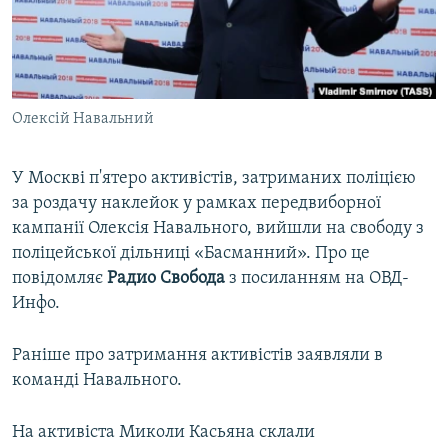
ВІДЕОУРОКИ «ELIFBE»
Русский
СВІДЧЕННЯ ОКУПАЦІЇ
Qırımtatar
УКРАЇНСЬКА ПРОБЛЕМА КРИМУ
Олексій Навальний
ДОЛУЧАЙСЯ!
ІНФОГРАФІКА
У Москві п'ятеро активістів, затриманих поліцією
за роздачу наклейок у рамках передвиборної
Усі сайти RFE/RL
кампанії Олексія Навального, вийшли на свободу з
поліцейської дільниці «Басманний». Про це
повідомляє
Радио Свобода
з посиланням на ОВД-
Инфо.
Раніше про затримання активістів заявляли в
команді Навального.
На активіста Миколи Касьяна склали