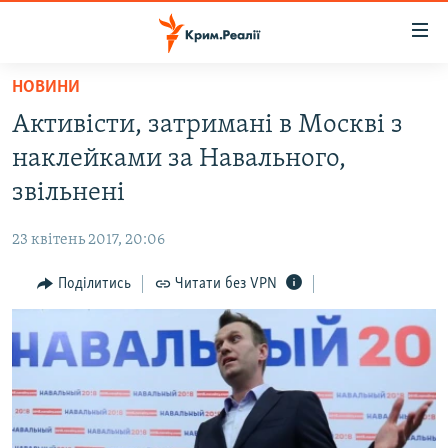
Доступність
посилання
Перейти
НОВИНИ
до
НОВИНИ
Активісти, затримані в Москві з
основного
ВОДА.КРИМ
матеріалу
наклейками за Навального,
ВІДЕО ТА ФОТО
Перейти
звільнені
до
ПОЛІТИКА
основної
23 квітень 2017, 20:06
БЛОГИ
навігації
Перейти
Поділитись
Читати без VPN
ПОГЛЯД
до
ІНТЕРВ'Ю
пошуку
ВСЕ ЗА ДЕНЬ
СПЕЦПРОЕКТИ
ЯК ОБІЙТИ БЛОКУВАННЯ
ДЕПОРТАЦІЯ