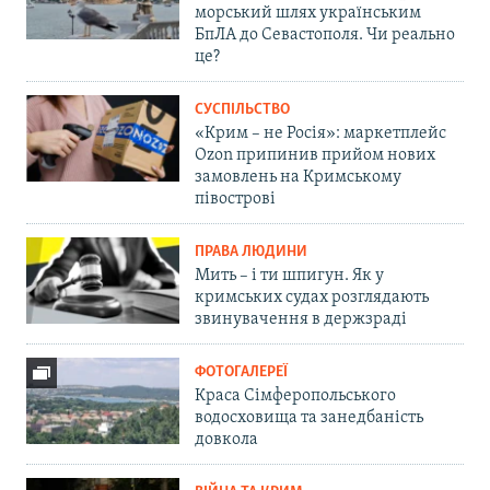
морський шлях українським
БпЛА до Севастополя. Чи реально
це?
СУСПІЛЬСТВО
«Крим – не Росія»: маркетплейс
Ozon припинив прийом нових
замовлень на Кримському
півострові
ПРАВА ЛЮДИНИ
Мить – і ти шпигун. Як у
кримських судах розглядають
звинувачення в держзраді
ФОТОГАЛЕРЕЇ
Краса Сімферопольського
водосховища та занедбаність
довкола