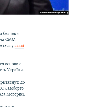
ки безпеки
гача СММ
деться у
заяві
ься основою
ість України.
притягнуті до
БСЄ Ламберто
ала Моґеріні.
підривом