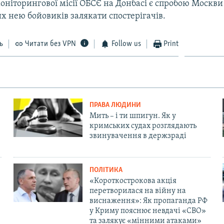
оніторингової місії ОБСЄ на Донбасі є спробою Москви 
х нею бойовиків залякати спостерігачів.
ь
Читати без VPN
Follow us
Print
ПРАВА ЛЮДИНИ
Мить – і ти шпигун. Як у
кримських судах розглядають
звинувачення в держзраді
ПОЛІТИКА
«Короткострокова акція
перетворилася на війну на
виснаження»: Як пропаганда РФ
у Криму пояснює невдачі «СВО»
та залякує «мінними атаками»