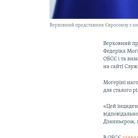
Верховний представник Євросоюзу з зо
Верховний пр
Федеріка Моґе
ОБСЄ і та вим
на сайті Служ
Моґеріні наг
для сталого р
«Цей інцидент
відповідальн
Дзанньєром, м
В ОБСЄ
заяви