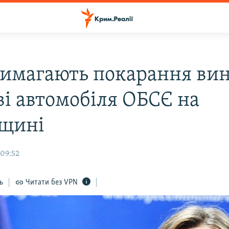
вимагають покарання ви
ві автомобіля ОБСЄ на
щині
 09:52
ь
Читати без VPN