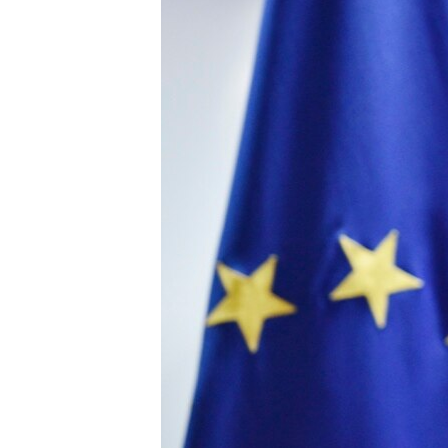
ВІДЕОУРОКИ «ELIFBE»
СВІДЧЕННЯ ОКУПАЦІЇ
УКРАЇНСЬКА ПРОБЛЕМА КРИМУ
ІНФОГРАФІКА