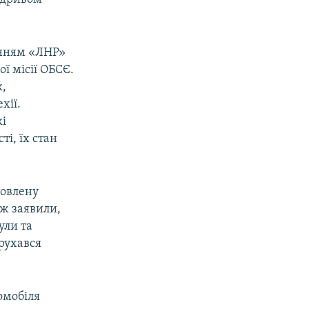
анням «ЛНР»
ї місії ОБСЄ.
к,
хії.
кі
і, їх стан
товлену
ож заявили,
ули та
 рухався
омобіля