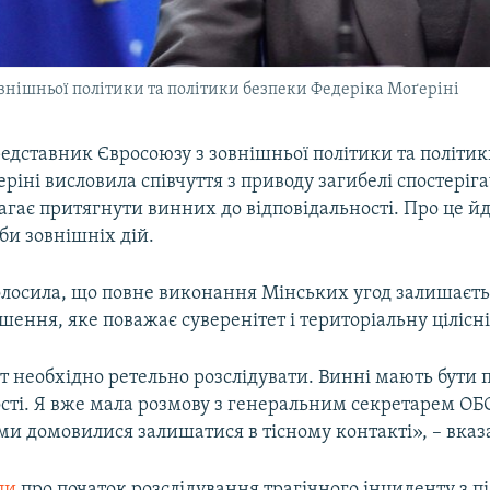
внішньої політики та політики безпеки Федеріка Моґеріні
едставник Євросоюзу з зовнішньої політики та політи
ріні висловила співчуття з приводу загибелі спостері
агає притягнути винних до відповідальності. Про це й
би зовнішніх дій.
олосила, що повне виконання Мінських угод залишаєт
ішення, яке поважає суверенітет і територіальну цілісн
 необхідно ретельно розслідувати. Винні мають бути 
ості. Я вже мала розмову з генеральним секретарем О
и домовилися залишатися в тісному контакті», – вказ
ли
про початок розслідування трагічного інциденту з 