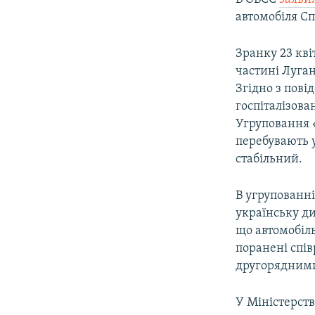
автомобіля Сп
Зранку 23 кв
частині Луган
Згідно з пов
госпіталізова
Угруповання «
перебувають у
стабільний.
В угрупованн
українську д
що автомобіль
поранені спів
другорядним
У Міністерст