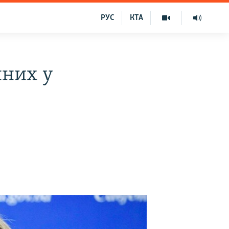
РУС
КТА
нних у