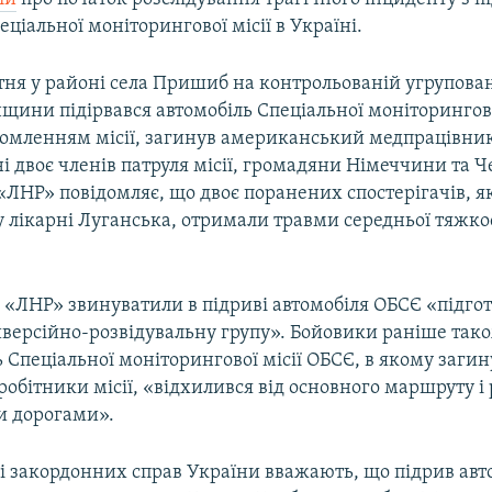
еціальної моніторингової місії в Україні.
ітня у районі села Пришиб на контрольованій угрупов
щини підірвався автомобіль Спеціальної моніторингово
ідомленням місії, загинув американський медпрацівни
ні двоє членів патруля місії, громадяни Німеччини та Че
ЛНР» повідомляє, що двоє поранених спостерігачів, я
 лікарні Луганська, отримали травми середньої тяжкост
і «ЛНР» звинуватили в підриві автомобіля ОБСЄ «підго
иверсійно-розвідувальну групу». Бойовики раніше так
 Спеціальної моніторингової місії ОБСЄ, в якому загин
робітники місії, «відхилився від основного маршруту і
и дорогами».
ві закордонних справ України вважають, що підрив авт