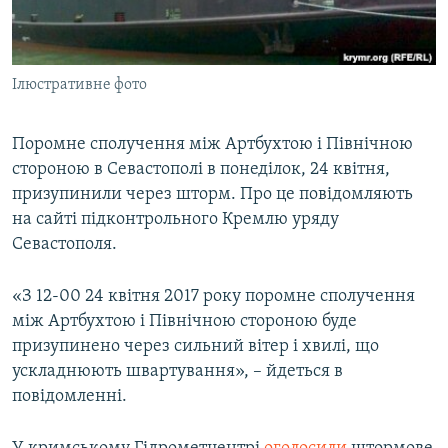
ВІДЕОУРОКИ «ELIFBE»
Русский
СВІДЧЕННЯ ОКУПАЦІЇ
Qırımtatar
Ілюстративне фото
УКРАЇНСЬКА ПРОБЛЕМА КРИМУ
ДОЛУЧАЙСЯ!
ІНФОГРАФІКА
Поромне сполучення між Артбухтою і Північною
стороною в Севастополі в понеділок, 24 квітня,
призупинили через шторм. Про це повідомляють
Усі сайти RFE/RL
на сайті підконтрольного Кремлю уряду
Севастополя.
«З 12-00 24 квітня 2017 року поромне сполучення
між Артбухтою і Північною стороною буде
призупинено через сильний вітер і хвилі, що
ускладнюють швартування», – йдеться в
повідомленні.