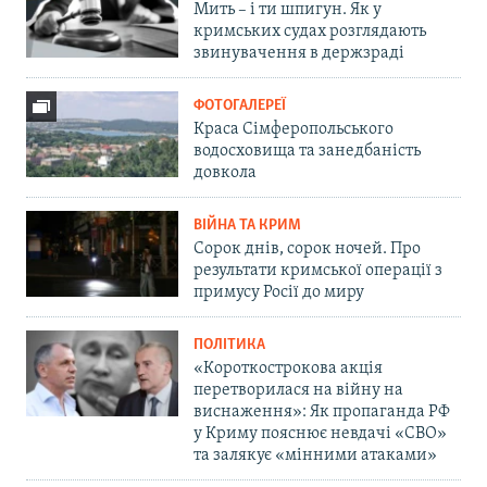
Мить – і ти шпигун. Як у
кримських судах розглядають
звинувачення в держзраді
ФОТОГАЛЕРЕЇ
Краса Сімферопольського
водосховища та занедбаність
довкола
ВІЙНА ТА КРИМ
Сорок днів, сорок ночей. Про
результати кримської операції з
примусу Росії до миру
ПОЛІТИКА
«Короткострокова акція
перетворилася на війну на
виснаження»: Як пропаганда РФ
у Криму пояснює невдачі «СВО»
та залякує «мінними атаками»