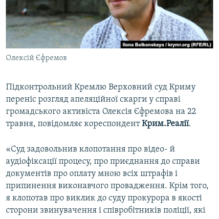
ВІДЕОУРОКИ «ELIFBE»
Русский
СВІДЧЕННЯ ОКУПАЦІЇ
Qırımtatar
УКРАЇНСЬКА ПРОБЛЕМА КРИМУ
Олексій Єфремов
ДОЛУЧАЙСЯ!
ІНФОГРАФІКА
Підконтрольний Кремлю Верховний суд Криму
переніс розгляд апеляційної скарги у справі
Усі сайти RFE/RL
громадського активіста Олексія Єфремова на 22
травня, повідомляє кореспондент
Крим.Реалії
.
«Суд задовольнив клопотання про відео- й
аудіофіксації процесу, про приєднання до справи
документів про оплату мною всіх штрафів і
припинення виконавчого провадження. Крім того,
я клопотав про виклик до суду прокурора в якості
сторони звинувачення і співробітників поліції, які