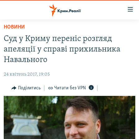
Доступність
посилання
Перейти
НОВИНИ
до
НОВИНИ
Суд у Криму переніс розгляд
основного
ВОДА.КРИМ
матеріалу
апеляції у справі прихильника
ВІДЕО ТА ФОТО
Перейти
Навального
до
ПОЛІТИКА
основної
24 квітень 2017, 19:05
БЛОГИ
навігації
Перейти
Поділитись
Читати без VPN
ПОГЛЯД
до
ІНТЕРВ'Ю
пошуку
ВСЕ ЗА ДЕНЬ
СПЕЦПРОЕКТИ
ЯК ОБІЙТИ БЛОКУВАННЯ
ДЕПОРТАЦІЯ