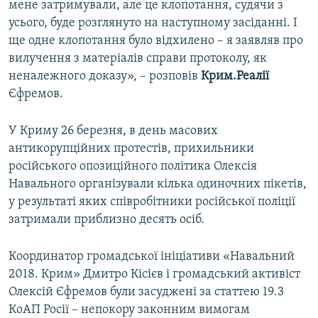
мене затримували, але це клопотання, судячи з
усього, буде розглянуто на наступному засіданні. І
ще одне клопотання було відхилено – я заявляв про
вилучення з матеріалів справи протоколу, як
неналежного доказу», – розповів
Крим.Реалії
Єфремов.
У Криму 26 березня, в день масових
антикорупційних протестів, прихильники
російського опозиційного політика Олексія
Навального організували кілька одиночних пікетів,
у результаті яких співробітники російської поліції
затримали приблизно десять осіб.
Координатор громадської ініціативи «Навальний
2018. Крим» Дмитро Кісієв і громадський активіст
Олексій Єфремов були засуджені за статтею 19.3
КоАП Росії – непокору законним вимогам