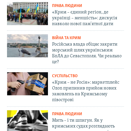
ПРАВА ЛЮДИНИ
«Крим – єдиний регіон, де
українці – меншість»: дискусія
навколо нової пам'ятної дати
ВІЙНА ТА КРИМ
Російська влада обіцяє закрити
морський шлях українським
БпЛА до Севастополя. Чи реально
це?
СУСПІЛЬСТВО
«Крим – не Росія»: маркетплейс
Ozon припинив прийом нових
замовлень на Кримському
півострові
ПРАВА ЛЮДИНИ
Мить – і ти шпигун. Як у
кримських судах розглядають