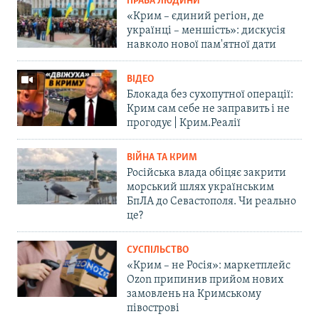
ПРАВА ЛЮДИНИ
«Крим – єдиний регіон, де
українці – меншість»: дискусія
навколо нової пам'ятної дати
ВІДЕО
Блокада без сухопутної операції:
Крим сам себе не заправить і не
прогодує | Крим.Реалії
ВІЙНА ТА КРИМ
Російська влада обіцяє закрити
морський шлях українським
БпЛА до Севастополя. Чи реально
це?
СУСПІЛЬСТВО
«Крим – не Росія»: маркетплейс
Ozon припинив прийом нових
замовлень на Кримському
півострові