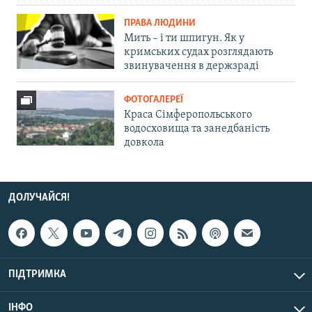
ПРАВА ЛЮДИНИ
Мить – і ти шпигун. Як у
кримських судах розглядають
звинувачення в держзраді
ФОТОГАЛЕРЕЇ
Краса Сімферопольського
водосховища та занедбаність
довкола
ДОЛУЧАЙСЯ!
ПІДТРИМКА
ІНФО