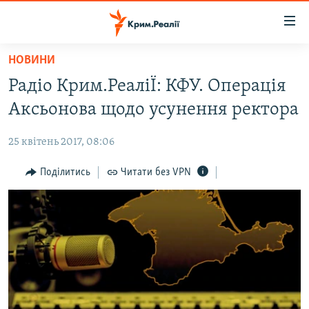
Доступність
посилання
Перейти
НОВИНИ
до
НОВИНИ
Радіо Крим.РеаліЇ: КФУ. Операція
основного
ВОДА.КРИМ
матеріалу
Аксьонова щодо усунення ректора
ВІДЕО ТА ФОТО
Перейти
до
25 квітень 2017, 08:06
ПОЛІТИКА
основної
БЛОГИ
Поділитись
Читати без VPN
навігації
Перейти
ПОГЛЯД
до
ІНТЕРВ'Ю
пошуку
ВСЕ ЗА ДЕНЬ
СПЕЦПРОЕКТИ
ЯК ОБІЙТИ БЛОКУВАННЯ
ДЕПОРТАЦІЯ