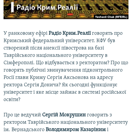
ВІДЕОУРОКИ «ELIFBE»
Русский
СВІДЧЕННЯ ОКУПАЦІЇ
Qırımtatar
УКРАЇНСЬКА ПРОБЛЕМА КРИМУ
У ранковому ефірі
Радіо Крим.Реалії
говорять про
ДОЛУЧАЙСЯ!
ІНФОГРАФІКА
Кримський федеральний університет. КФУ був
створений після анексії півострова на базі
Таврійського національного університету в
Сімферополі. Що відбувається з ректоратом? Про що
Усі сайти RFE/RL
говорять публічні звинувачення підконтрольного
Росії глави Криму Сергія Аксьонова на адресу
ректора Сергія Донича? Як сьогодні функціонує
університет і яке місце займає в системі російської
освіти?
Про це ведучий
Сергій Мокрушин
говорить з
ректором Таврійського національного університету
ім. Вернадського
Володимиром Казаріним
і