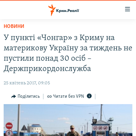
Доступність
посилання
Перейти
НОВИНИ
до
НОВИНИ
У пункті «Чонгар» з Криму на
основного
ВОДА.КРИМ
матеріалу
материкову Україну за тиждень не
ВІДЕО ТА ФОТО
Перейти
пустили понад 30 осіб –
до
ПОЛІТИКА
Держприкордонслужба
основної
БЛОГИ
навігації
25 квітень 2017, 09:05
Перейти
ПОГЛЯД
до
Поділитись
Читати без VPN
ІНТЕРВ'Ю
пошуку
ВСЕ ЗА ДЕНЬ
СПЕЦПРОЕКТИ
ЯК ОБІЙТИ БЛОКУВАННЯ
ДЕПОРТАЦІЯ