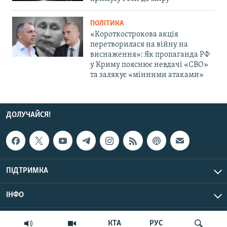
ПОЛІТИКА
«Короткострокова акція
перетворилася на війну на
виснаження»: Як пропаганда РФ
у Криму пояснює невдачі «СВО»
та залякує «мінними атаками»
ДОЛУЧАЙСЯ!
ПІДТРИМКА
ІНФО
© Крим.Реалії, 2026 | Усі права застережено.
КТА
РУС