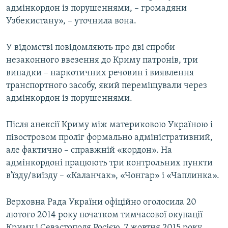
адмінкордон із порушеннями, – громадяни
Узбекистану», – уточнила вона.
У відомстві повідомляють про дві спроби
незаконного ввезення до Криму патронів, три
випадки – наркотичних речовин і виявлення
транспортного засобу, який переміщували через
адмінкордон із порушеннями.
Після анексії Криму між материковою Україною і
півостровом проліг формально адміністративний,
але фактично – справжній «кордон». На
адмінкордоні працюють три контрольних пункти
в'їзду/виїзду – «Каланчак», «Чонгар» і «Чаплинка».
Верховна Рада України офіційно оголосила 20
лютого 2014 року початком тимчасової окупації
Криму і Севастополя Росією. 7 жовтня 2015 року