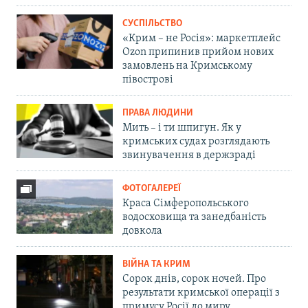
СУСПІЛЬСТВО
«Крим – не Росія»: маркетплейс
Ozon припинив прийом нових
замовлень на Кримському
півострові
ПРАВА ЛЮДИНИ
Мить – і ти шпигун. Як у
кримських судах розглядають
звинувачення в держзраді
ФОТОГАЛЕРЕЇ
Краса Сімферопольського
водосховища та занедбаність
довкола
ВІЙНА ТА КРИМ
Сорок днів, сорок ночей. Про
результати кримської операції з
примусу Росії до миру