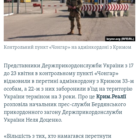
ВІДЕОУРОКИ «ELIFBE»
Русский
СВІДЧЕННЯ ОКУПАЦІЇ
Qırımtatar
УКРАЇНСЬКА ПРОБЛЕМА КРИМУ
ДОЛУЧАЙСЯ!
ІНФОГРАФІКА
Контрольний пункт «Чонгар» на адмінкордоні з Кримом
Представники Держприкордонслужби України з 17
Усі сайти RFE/RL
до 23 квітня в контрольному пункті «Чонгар»
відмовили в перетині адмінкордону з Кримом 33-м
особам, а 22-м з них заборонили в'їзд на територію
України терміном на 3 роки. Про це
Крим.Реалії
розповіла начальник прес-служби Бердянського
прикордонного загону Держприкордонслужби
України Неля Доценко.
«Більшість з тих, хто намагався перетнути