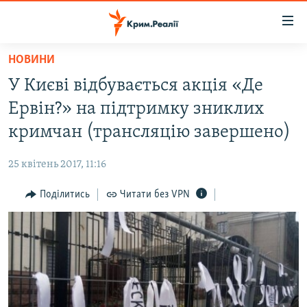
Доступність
посилання
Перейти
НОВИНИ
до
НОВИНИ
У Києві відбувається акція «Де
основного
ВОДА.КРИМ
матеріалу
Ервін?» на підтримку зниклих
ВІДЕО ТА ФОТО
Перейти
кримчан (трансляцію завершено)
до
ПОЛІТИКА
основної
25 квітень 2017, 11:16
БЛОГИ
навігації
Перейти
Поділитись
Читати без VPN
ПОГЛЯД
до
ІНТЕРВ'Ю
пошуку
ВСЕ ЗА ДЕНЬ
СПЕЦПРОЕКТИ
ЯК ОБІЙТИ БЛОКУВАННЯ
ДЕПОРТАЦІЯ