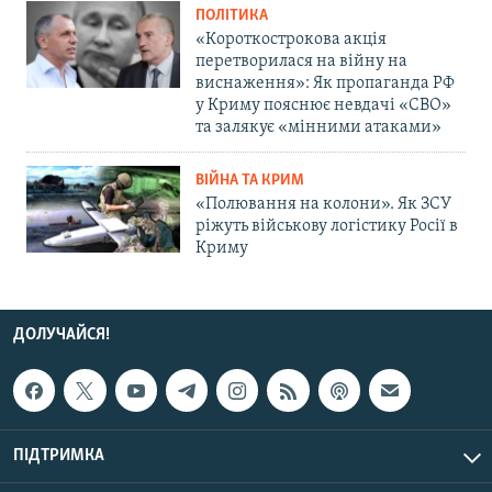
ПОЛІТИКА
«Короткострокова акція
перетворилася на війну на
виснаження»: Як пропаганда РФ
у Криму пояснює невдачі «СВО»
та залякує «мінними атаками»
ВІЙНА ТА КРИМ
«Полювання на колони». Як ЗСУ
ріжуть військову логістику Росії в
Криму
ДОЛУЧАЙСЯ!
ПІДТРИМКА