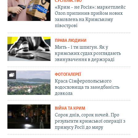
СУСПІЛЬСТВО
«Крим – не Росія»: маркетплейс
Ozon припинив прийом нових
замовлень на Кримському
півострові
ПРАВА ЛЮДИНИ
Мить – і ти шпигун. Як у
кримських судах розглядають
звинувачення в держзраді
ФОТОГАЛЕРЕЇ
Краса Сімферопольського
водосховища та занедбаність
довкола
ВІЙНА ТА КРИМ
Сорок днів, сорок ночей. Про
результати кримської операції з
примусу Росії до миру