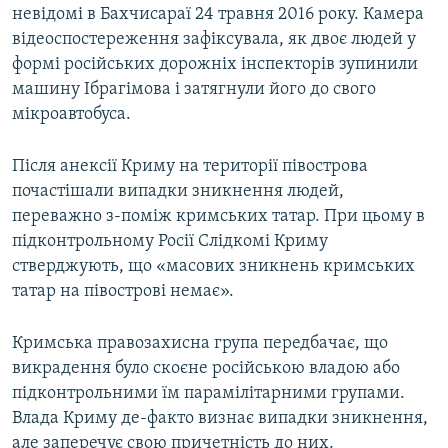
невідомі в Бахчисараї 24 травня 2016 року. Камера
відеоспостереження зафіксувала, як двоє людей у
формі російських дорожніх інспекторів зупинили
машину Ібрагімова і затягнули його до свого
мікроавтобуса.
Після анексії Криму на території півострова
почастішали випадки зникнення людей,
переважно з-поміж кримських татар. При цьому в
підконтрольному Росії Слідкомі Криму
стверджують, що «масових зникнень кримських
татар на півострові немає».
Кримська правозахисна група передбачає, що
викрадення було скоєне російською владою або
підконтрольними їм парамілітарними групами.
Влада Криму де-факто визнає випадки зникнення,
але заперечує свою причетність до них.