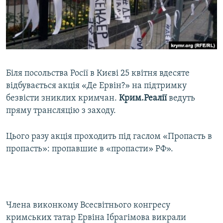
ВІДЕОУРОКИ «ELIFBE»
Русский
СВІДЧЕННЯ ОКУПАЦІЇ
Qırımtatar
УКРАЇНСЬКА ПРОБЛЕМА КРИМУ
ДОЛУЧАЙСЯ!
ІНФОГРАФІКА
Біля посольства Росії в Києві 25 квітня вдесяте
відбувається акція «Де Ервін?» на підтримку
безвісти зниклих кримчан.
Крим.Реалії
ведуть
Усі сайти RFE/RL
пряму трансляцію з заходу.
Цього разу акція проходить під гаслом «Пропасть в
пропасть»: пропавшие в «пропасти» РФ».
Члена виконкому Всесвітнього конгресу
кримських татар Ервіна Ібрагімова викрали