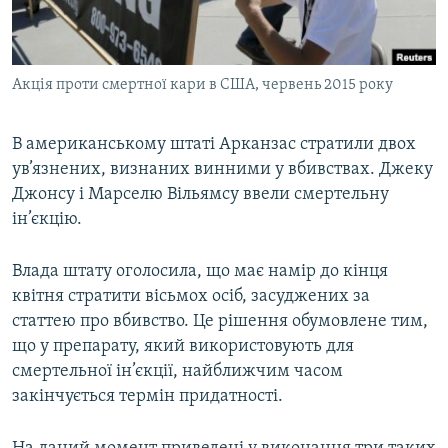
ВІДЕОУРОКИ «ELIFBE»
Русский
СВІДЧЕННЯ ОКУПАЦІЇ
Qırımtatar
Акція проти смертної кари в США, червень 2015 року
УКРАЇНСЬКА ПРОБЛЕМА КРИМУ
ДОЛУЧАЙСЯ!
ІНФОГРАФІКА
В американському штаті Арканзас стратили двох
ув’язнених, визнаних винними у вбивствах. Джеку
Джонсу і Марселю Вільямсу ввели смертельну
Усі сайти RFE/RL
ін’єкцію.
Влада штату оголосила, що має намір до кінця
квітня стратити вісьмох осіб, засуджених за
статтею про вбивство. Це рішення обумовлене тим,
що у препарату, який використовують для
смертельної ін’єкції, найближчим часом
закінчується термін придатності.