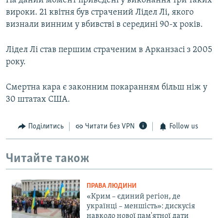
На даний момент приведені у виконання три таких
вироки. 21 квітня був страчений Лідел Лі, якого
визнали винним у вбивстві в середині 90-х років.
Лідел Лі став першим страченим в Арканзасі з 2005
року.
Смертна кара є законним покаранням більш ніж у
30 штатах США.
Поділитись
Читати без VPN
Follow us
Читайте також
ПРАВА ЛЮДИНИ
«Крим – єдиний регіон, де
українці – меншість»: дискусія
навколо нової пам'ятної дати