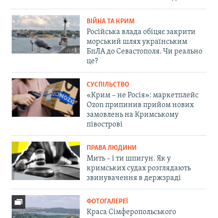
ВІЙНА ТА КРИМ
Російська влада обіцяє закрити
морський шлях українським
БпЛА до Севастополя. Чи реально
це?
СУСПІЛЬСТВО
«Крим – не Росія»: маркетплейс
Ozon припинив прийом нових
замовлень на Кримському
півострові
ПРАВА ЛЮДИНИ
Мить – і ти шпигун. Як у
кримських судах розглядають
звинувачення в держзраді
ФОТОГАЛЕРЕЇ
Краса Сімферопольського