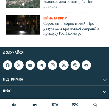
водосховища та занедбаність
довкола
ВІЙНА ТА КРИМ
Сорок днів, сорок ночей. Про
результати кримської операції з
примусу Росії до миру
ДОЛУЧАЙСЯ!
ПІДТРИМКА
ІНФО
© Крим.Реалії, 2026 | Усі права застережено.
КТА
РУС