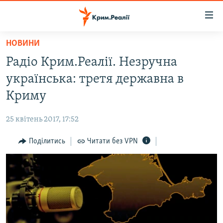
Доступність
посилання
Перейти
НОВИНИ
до
НОВИНИ
Радіо Крим.Реалії. Незручна
основного
ВОДА.КРИМ
матеріалу
українська: третя державна в
ВІДЕО ТА ФОТО
Перейти
Криму
до
ПОЛІТИКА
основної
25 квітень 2017, 17:52
БЛОГИ
навігації
Перейти
Поділитись
Читати без VPN
ПОГЛЯД
до
ІНТЕРВ'Ю
пошуку
ВСЕ ЗА ДЕНЬ
СПЕЦПРОЕКТИ
ЯК ОБІЙТИ БЛОКУВАННЯ
ДЕПОРТАЦІЯ