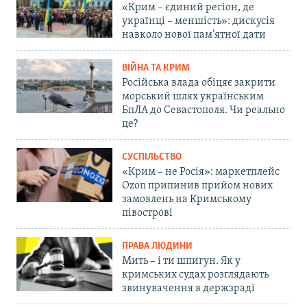
«Крим – єдиний регіон, де
українці – меншість»: дискусія
навколо нової пам'ятної дати
ВІЙНА ТА КРИМ
Російська влада обіцяє закрити
морський шлях українським
БпЛА до Севастополя. Чи реально
це?
СУСПІЛЬСТВО
«Крим – не Росія»: маркетплейс
Ozon припинив прийом нових
замовлень на Кримському
півострові
ПРАВА ЛЮДИНИ
Мить – і ти шпигун. Як у
кримських судах розглядають
звинувачення в держзраді