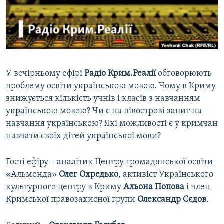
ВІДЕОУРОКИ «ELIFBE»
Русский
СВІДЧЕННЯ ОКУПАЦІЇ
Qırımtatar
УКРАЇНСЬКА ПРОБЛЕМА КРИМУ
ДОЛУЧАЙСЯ!
ІНФОГРАФІКА
У вечірньому ефірі
Радіо Крим.Реалії
обговорюють
проблему освіти українською мовою. Чому в Криму
знижується кількість учнів і класів з навчанням
Усі сайти RFE/RL
українською мовою? Чи є на півострові запит на
навчання українською? Які можливості є у кримчан
навчати своїх дітей української мови?
Гості ефіру – аналітик Центру громадянської освіти
«Альменда»
Олег Охредько
, активіст Українського
культурного центру в Криму
Альона Попова
і член
Кримської правозахисної групи
Олександр Сєдов
.