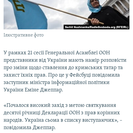
ВІДЕОУРОКИ «ELIFBE»
Русский
СВІДЧЕННЯ ОКУПАЦІЇ
Qırımtatar
УКРАЇНСЬКА ПРОБЛЕМА КРИМУ
Ілюстративне фото
ДОЛУЧАЙСЯ!
ІНФОГРАФІКА
У рамках 21 сесії Генеральної Асамблеї ООН
представники від України мають намір розповісти
Усі сайти RFE/RL
про зміни щодо ставлення до кримських татар та
захист їхніх прав. Про це у Фейсбуці повідомила
заступник міністра інформаційної політики
України Еміне Джеппар.
«Почалося високий захід з метою святкування
десятої річниці Декларації ООН з прав корінних
народів. Україна сьома в списку виступаючих», –
повідомила Джеппар.