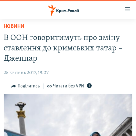
Доступність
посилання
Перейти
НОВИНИ
до
НОВИНИ
В ООН говоритимуть про зміну
основного
ВОДА.КРИМ
матеріалу
ставлення до кримських татар –
ВІДЕО ТА ФОТО
Перейти
Джеппар
до
ПОЛІТИКА
основної
25 квітень 2017, 19:07
БЛОГИ
навігації
Перейти
Поділитись
Читати без VPN
ПОГЛЯД
до
ІНТЕРВ'Ю
пошуку
ВСЕ ЗА ДЕНЬ
СПЕЦПРОЕКТИ
ЯК ОБІЙТИ БЛОКУВАННЯ
ДЕПОРТАЦІЯ