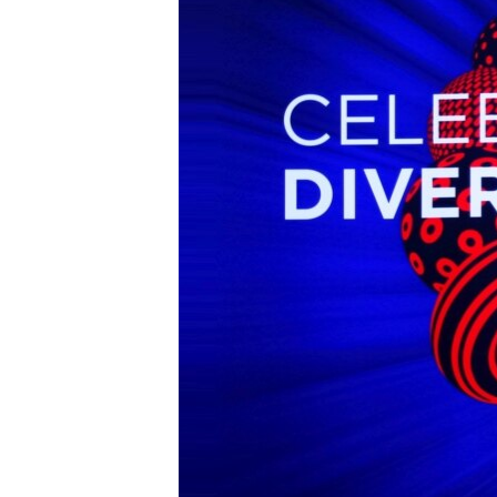
ВІДЕОУРОКИ «ELIFBE»
СВІДЧЕННЯ ОКУПАЦІЇ
УКРАЇНСЬКА ПРОБЛЕМА КРИМУ
ІНФОГРАФІКА