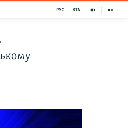
РУС
КТА
»
ському