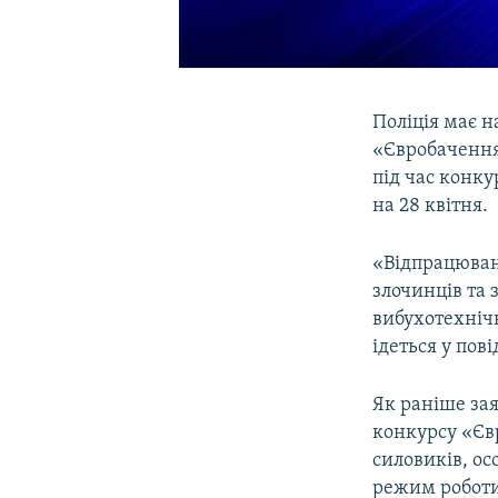
Поліція має н
«Євробачення
під час конку
на 28 квітня.
«Відпрацюван
злочинців та 
вибухотехнічн
ідеться у пов
Як раніше зая
конкурсу «Єв
силовиків, о
режим роботи