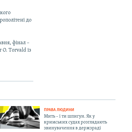
якого
рополітені до
авня, фінал –
О. Тorvald із
ПРАВА ЛЮДИНИ
Мить – і ти шпигун. Як у
кримських судах розглядають
звинувачення в держзраді