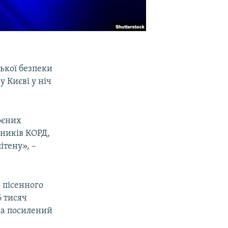
ької безпеки
у Києві у ніч
оєних
вників КОРД,
ітену», –
 пісенного
6 тисяч
на посилений