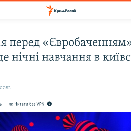
ія перед «Євробаченням
де нічні навчання в київ
 07:52
ь
Читати без VPN