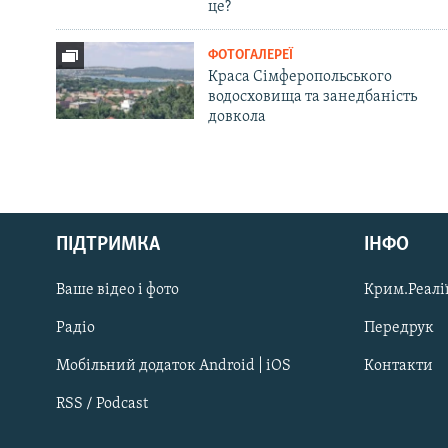
це?
ФОТОГАЛЕРЕЇ
Краса Сімферопольського
водосховища та занедбаність
довкола
Русский
ПІДТРИМКА
ІНФО
Qırımtatar
Ваше відео і фото
Крим.Реалії
ДОЛУЧАЙСЯ!
Радіо
Передрук
Мобільний додаток Android | iOS
Контакти
RSS / Podcast
Усі сайти RFE/RL