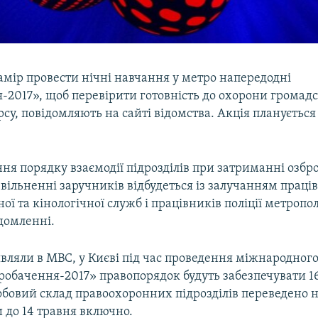
амір провести нічні навчання у метро напередодні
-2017», щоб перевірити готовність до охорони громадс
рсу, повідомляють на сайті відомства. Акція планується 
ня порядку взаємодії підрозділів при затриманні озбр
звільненні заручників відбудеться із залучанням праці
ої та кінологічної служб і працівників поліції метропол
ідомленні.
вляли в МВС, у Києві під час проведення міжнародного
робачення-2017» правопорядок будуть забезпечувати 1
собовий склад правоохоронних підрозділів переведено 
 до 14 травня включно.