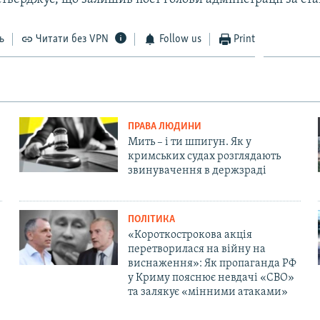
ь
Читати без VPN
Follow us
Print
ПРАВА ЛЮДИНИ
Мить – і ти шпигун. Як у
кримських судах розглядають
звинувачення в держзраді
ПОЛІТИКА
«Короткострокова акція
перетворилася на війну на
виснаження»: Як пропаганда РФ
у Криму пояснює невдачі «СВО»
та залякує «мінними атаками»