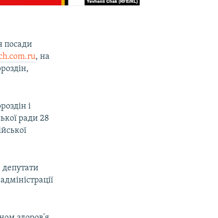
ня посади
ch.com.ru
, на
роздін,
роздін і
ької ради 28
ійської
, депутати
адміністрації
ном здоров'я.