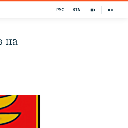
РУС
КТА
в на