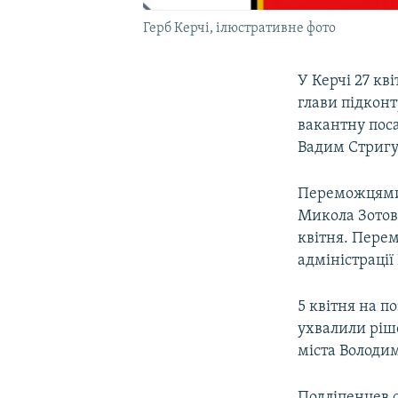
Герб Керчі, ілюстративне фото
У Керчі 27 кв
глави підконт
вакантну поса
Вадим Стригу
Переможцями к
Микола Зотов.
квітня. Пере
адміністрації
5 квітня на п
ухвалили ріш
міста Володи
Подліпенцев с