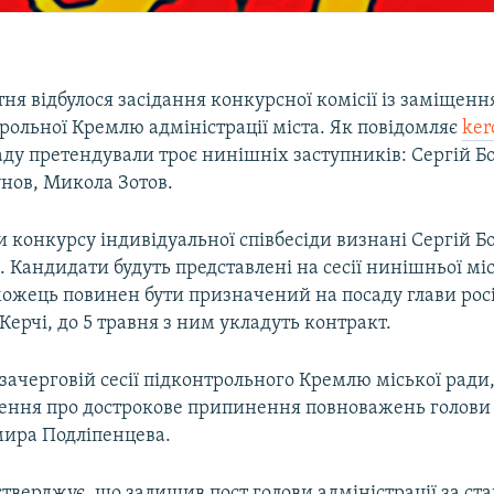
ітня відбулося засідання конкурсної комісії із заміщен
рольної Кремлю адміністрації міста. Як повідомляє
ker
ду претендували троє нинішніх заступників: Сергій Бо
нов, Микола Зотов.
онкурсу індивідуальної співбесіди визнані Сергій Бо
 Кандидати будуть представлені на сесії нинішньої міс
можець повинен бути призначений на посаду глави рос
 Керчі, до 5 травня з ним укладуть контракт.
озачерговій сесії підконтрольного Кремлю міської ради
ення про дострокове припинення повноважень голови 
мира Подліпенцева.
тверджує, що залишив пост голови адміністрації за ста