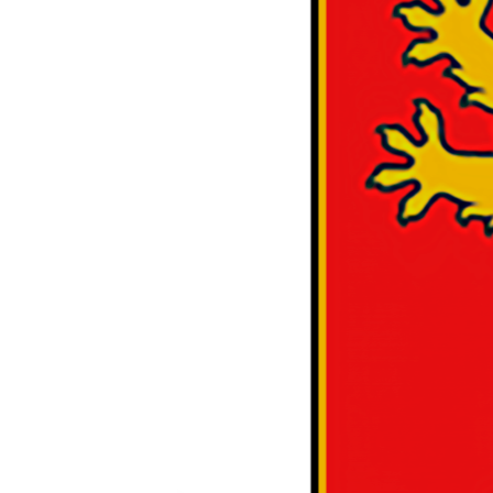
ВІДЕОУРОКИ «ELIFBE»
СВІДЧЕННЯ ОКУПАЦІЇ
УКРАЇНСЬКА ПРОБЛЕМА КРИМУ
ІНФОГРАФІКА