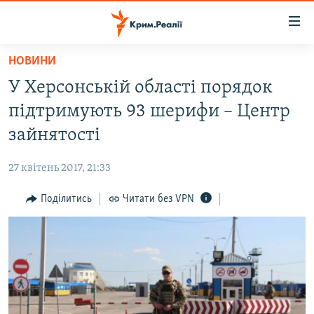
Доступність
посилання
Перейти
НОВИНИ
до
НОВИНИ
У Херсонській області порядок
основного
ВОДА.КРИМ
матеріалу
підтримують 93 шерифи – Центр
ВІДЕО ТА ФОТО
Перейти
зайнятості
до
ПОЛІТИКА
основної
27 квітень 2017, 21:33
БЛОГИ
навігації
Перейти
Поділитись
Читати без VPN
ПОГЛЯД
до
ІНТЕРВ'Ю
пошуку
ВСЕ ЗА ДЕНЬ
СПЕЦПРОЕКТИ
ЯК ОБІЙТИ БЛОКУВАННЯ
ДЕПОРТАЦІЯ