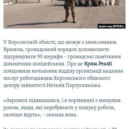
ВІДЕОУРОКИ «ELIFBE»
Русский
СВІДЧЕННЯ ОКУПАЦІЇ
Qırımtatar
УКРАЇНСЬКА ПРОБЛЕМА КРИМУ
ДОЛУЧАЙСЯ!
ІНФОГРАФІКА
У Херсонській області, що межує з анексованим
Кримом, громадський порядок допомагають
підтримувати 93 шерифи – громадські помічники
Усі сайти RFE/RL
дільничних поліцейських. Про це
Крим.Реалії
повідомила начальник відділу організації надання
послуг роботодавцям Херсонського обласного
центру зайнятості Наталія Португальська.
«Зарплата підвищилася, і в порівнянні з минулим
роком, люди, які перебувають у пошуку роботи,
охочіше йдуть», – сказала вона.