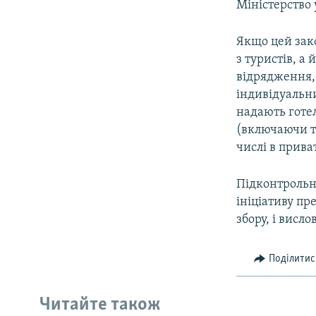
Міністерство 
Якщо цей зак
з туристів, а
відрядження, 
індивідуальни
надають готе
(включаючи т
числі в прива
Підконтрольн
ініціативу п
збору, і висло
Поділитис
Читайте також