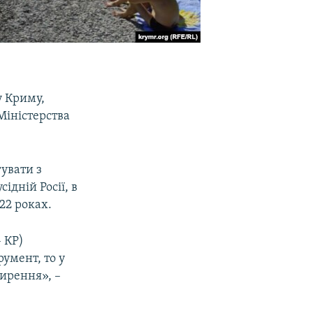
у Криму,
Міністерства
гувати з
ідній Росії, в
22 роках.
– КР)
умент, то у
ширення», –