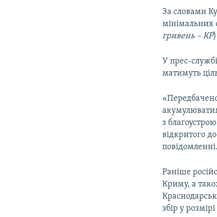
За словами К
мінімальних с
гривень – КР
У прес-службі
матимуть ціл
«Передбачено
акумулюватим
з благоустрою
відкритого до
повідомленні
Раніше росій
Криму, а тако
Краснодарськ
збір у розмір