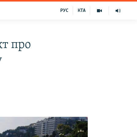
РУС
КТА
кт про
у