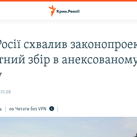
Росії схвалив законопрое
тний збір в анексованом
у
 15:28
ь
Читати без VPN