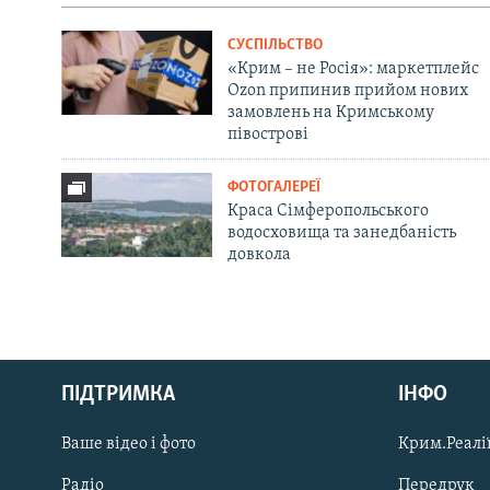
СУСПІЛЬСТВО
«Крим – не Росія»: маркетплейс
Ozon припинив прийом нових
замовлень на Кримському
півострові
ФОТОГАЛЕРЕЇ
Краса Сімферопольського
водосховища та занедбаність
довкола
Русский
ПІДТРИМКА
ІНФО
Qırımtatar
Ваше відео і фото
Крим.Реалії
ДОЛУЧАЙСЯ!
Радіо
Передрук