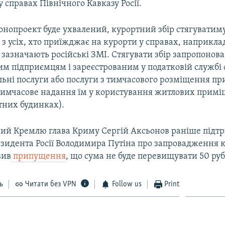
у справах Північного Кавказу Росії.
онопроект буде ухвалений, курортний збір стягуватиму
 й з усіх, хто приїжджає на курорти у справах, наприклад
зазначають російські ЗМІ. Стягувати збір запропонова
м підприємцям і зареєстрованим у податковій службі ф
льні послуги або послуги з тимчасового розміщення п
имчасове надання їм у користування житлових приміщ
тних будинках).
ий Кремлю глава Криму Сергій Аксьонов раніше підт
резидента Росії Володимира Путіна про запровадження 
вив
припущення
, що сума не буде перевищувати 50 руб
ь
Читати без VPN
Follow us
Print