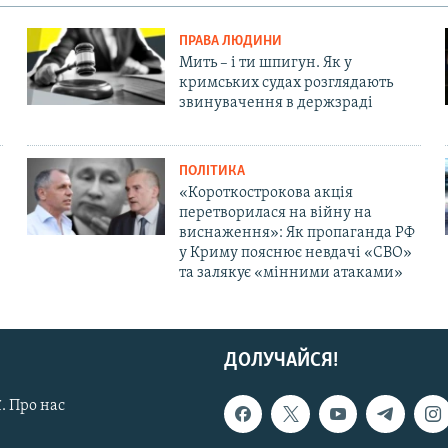
ПРАВА ЛЮДИНИ
Мить – і ти шпигун. Як у
кримських судах розглядають
звинувачення в держзраді
ПОЛІТИКА
«Короткострокова акція
перетворилася на війну на
виснаження»: Як пропаганда РФ
у Криму пояснює невдачі «СВО»
та залякує «мінними атаками»
ДОЛУЧАЙСЯ!
. Про нас