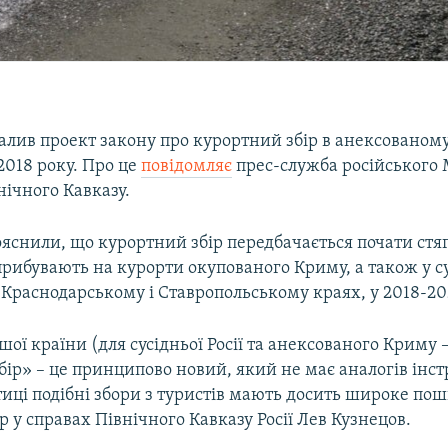
валив проект закону про курортний збір в анексованом
2018 року. Про це
повідомляє
прес-служба російського 
нічного Кавказу.
ояснили, що курортний збір передбачається почати стя
 прибувають на курорти окупованого Криму, а також у сус
 Краснодарському і Ставропольському краях, у 2018-20
ої країни (для сусідньої Росії та анексованого Криму 
ір» – це принципово новий, який не має аналогів інстр
тиці подібні збори з туристів мають досить широке по
р у справах Північного Кавказу Росії Лев Кузнецов.