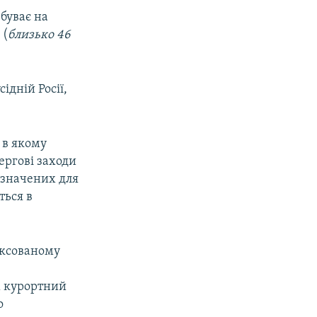
буває на
 (
близько 46
ідній Росії,
 в якому
ргові заходи
ризначених для
ться в
ексованому
х курортний
о