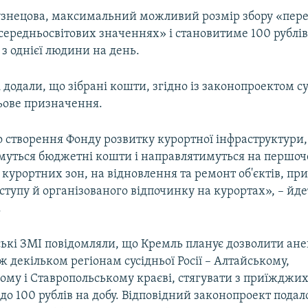
узнецова, максимальний можливий розмір збору «пере
ередньосвітових значеннях» і становитиме 100 рублів
) з однієї людини на день.
 додали, що зібрані кошти, згідно із законопроектом сус
ьове призначення.
 створення Фонду розвитку курортної інфраструктури,
уться бюджетні кошти і направлятимуться на першоче
 курортних зон, на відновлення та ремонт об'єктів, п
ступу й організованого відпочинку на курортах», – йде
.
ські ЗМІ повідомляли, що Кремль планує дозволити ан
ж декільком регіонам сусідньої Росії – Алтайському,
ому і Ставропольському краєві, стягувати з приїжджи
і до 100 рублів на добу. Відповідний законопроект подал