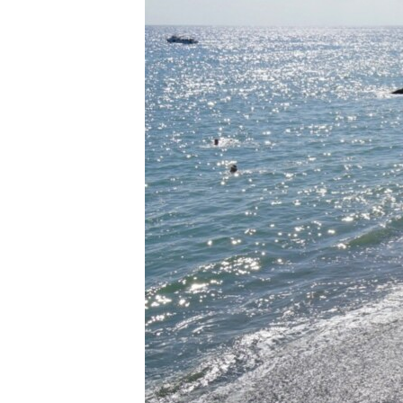
ВІДЕОУРОКИ «ELIFBE»
СВІДЧЕННЯ ОКУПАЦІЇ
УКРАЇНСЬКА ПРОБЛЕМА КРИМУ
ІНФОГРАФІКА