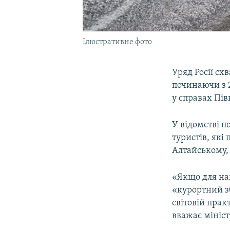
Ілюстративне фото
Уряд Росії сх
починаючи з 
у справах Пів
У відомстві п
туристів, які
Алтайському,
«Якщо для наш
«курортний зб
світовій прак
вважає мініст