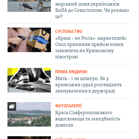
морський шлях українським
БпЛА до Севастополя. Чи реально
це?
СУСПІЛЬСТВО
«Крим – не Росія»: маркетплейс
Ozon припинив прийом нових
замовлень на Кримському
півострові
ПРАВА ЛЮДИНИ
Мить – і ти шпигун. Як у
кримських судах розглядають
звинувачення в держзраді
ФОТОГАЛЕРЕЇ
Краса Сімферопольського
водосховища та занедбаність
довкола