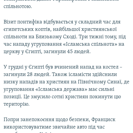
спільнотою.
Візит понтифіка відбувається у складний час для
єгипетських коптів, найбільшої християнської
спільноти на Близькому Сході. Три тижні тому, під
час нападу угруповання «Ісламська спільнота» на
церкву у Єгипті, загинули 45 людей.
У грудні у Єгипті був вчинений напад на костел –
загинули 28 людей. Також ісламісти здійснили
низку нападів на християн на Північному Синаї, де
угруповання «Ісламська держава» має сильні
позиції. Це змусило сотні християн покинути цю
територію.
Попри занепокоєння щодо безпеки, Франциск
використовуватиме звичайне авто під час