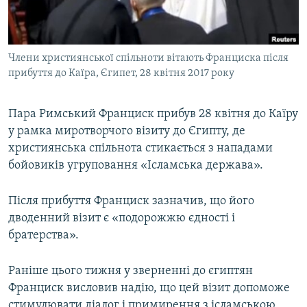
ВІДЕОУРОКИ «ELIFBE»
Русский
СВІДЧЕННЯ ОКУПАЦІЇ
Qırımtatar
Члени християнської спільноти вітають Франциска після
УКРАЇНСЬКА ПРОБЛЕМА КРИМУ
прибуття до Каїра, Єгипет, 28 квітня 2017 року
ДОЛУЧАЙСЯ!
ІНФОГРАФІКА
Пара Римський Франциск прибув 28 квітня до Каїру
у рамка миротворчого візиту до Єгипту, де
християнська спільнота стикається з нападами
Усі сайти RFE/RL
бойовиків угруповання «Ісламська держава».
Після прибуття Франциск зазначив, що його
дводенний візит є «подорожжю єдності і
братерства».
Раніше цього тижня у зверненні до єгиптян
Франциск висловив надію, що цей візит допоможе
стимулювати діалог і примирення з ісламською