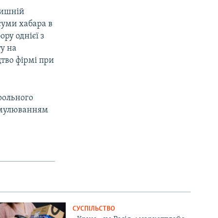
лишній
суми хабара в
ору однієї з
у на
тво фірмі при
рольного
формулюванням
СУСПІЛЬСТВО