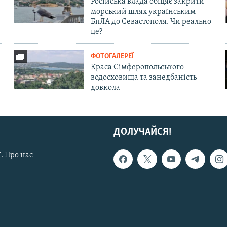
Російська влада обіцяє закрити
морський шлях українським
БпЛА до Севастополя. Чи реально
це?
ФОТОГАЛЕРЕЇ
Краса Сімферопольського
водосховища та занедбаність
довкола
ДОЛУЧАЙСЯ!
. Про нас