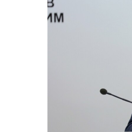
ВІДЕОУРОКИ «ELIFBE»
СВІДЧЕННЯ ОКУПАЦІЇ
УКРАЇНСЬКА ПРОБЛЕМА КРИМУ
ІНФОГРАФІКА