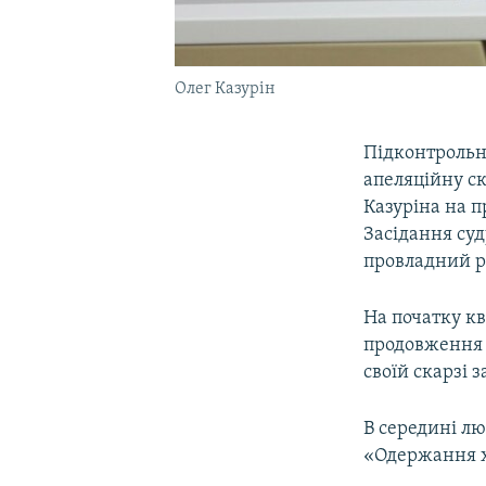
Олег Казурін
Підконтрольн
апеляційну ск
Казуріна на 
Засідання суд
провладний 
На початку кв
продовження 
своїй скарзі 
В середині лю
«Одержання х