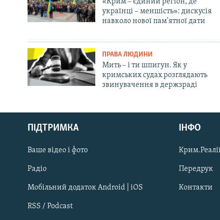
«Крим – єдиний регіон, де
українці – меншість»: дискусія
навколо нової пам'ятної дати
ПРАВА ЛЮДИНИ
Мить – і ти шпигун. Як у
кримських судах розглядають
звинувачення в держзраді
Русский
ПІДТРИМКА
ІНФО
Qırımtatar
Ваше відео і фото
Крим.Реалії
ДОЛУЧАЙСЯ!
Радіо
Передрук
Мобільний додаток Android | iOS
Контакти
RSS / Podcast