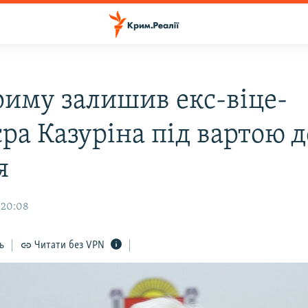
риму залишив екс-віце-
ра Казуріна під вартою д
я
 20:08
ь
Читати без VPN