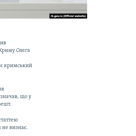
лив
 Криму Олега
ляє кримський
ня
значав, що у
решт.
статтею
 не визнає.