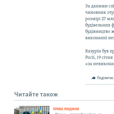
За даними слі
чиновник отр
розмірі 27 млн
будівельних 
будівництво ж
виконанні не
Казурін був 
Росії, 19 січ
«за невиконан
Поділитис
Читайте також
ПРАВА ЛЮДИНИ