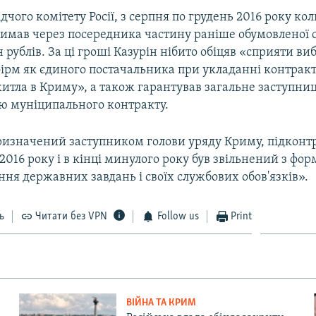
дчого комітету Росії, з серпня по грудень 2016 року ко
имав через посередника частину раніше обумовленої 
 рублів. За ці гроші Казурін нібито обіцяв «сприяти виб
фірм як єдиного постачальника при укладанні контракт
итла в Криму», а також гарантував загальне заступниц
ю муніципального контракту.
призначений заступником голови уряду Криму, підконт
ня 2016 року і в кінці минулого року був звільнений з 
ня державних завдань і своїх службових обов'язків».
ь
Читати без VPN
Follow us
Print
ВІЙНА ТА КРИМ