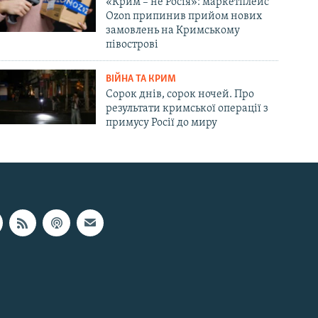
«Крим – не Росія»: маркетплейс
Ozon припинив прийом нових
замовлень на Кримському
півострові
ВІЙНА ТА КРИМ
Сорок днів, сорок ночей. Про
результати кримської операції з
примусу Росії до миру