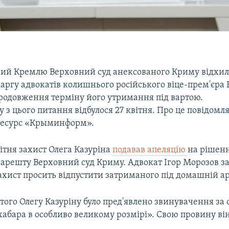
ий Кремлю Верховний суд анексованого Криму відхи
аргу адвокатів колишнього російського віце-прем'єра
продовження терміну його утримання під вартою.
у з цього питання відбулося 27 квітня. Про це повідом
ресурс «Крыминформ».
ітня захист Олега Казуріна
подавав апеляцію
на рішен
арешту Верховний суд Криму. Адвокат Ігор Морозов за
захист просить відпустити затриманого під домашній а
того Олегу Казуріну було пред'явлено звинувачення за 
абара в особливо великому розмірі». Свою провину він