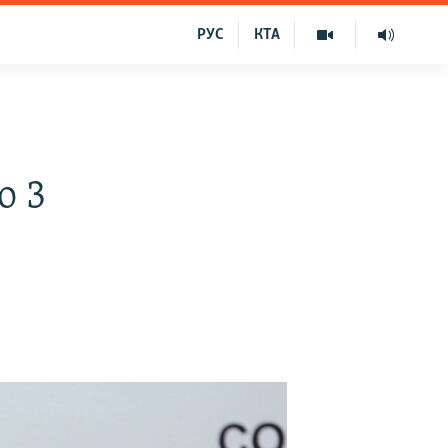
РУС
КТА
о 3