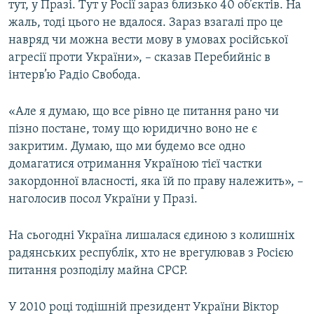
тут, у Празі. Тут у Росії зараз близько 40 об’єктів. На
жаль, тоді цього не вдалося. Зараз взагалі про це
навряд чи можна вести мову в умовах російської
агресії проти України», – сказав Перебийніс в
інтерв’ю Радіо Свобода.
«Але я думаю, що все рівно це питання рано чи
пізно постане, тому що юридично воно не є
закритим. Думаю, що ми будемо все одно
домагатися отримання Україною тієї частки
закордонної власності, яка їй по праву належить», –
наголосив посол України у Празі.
На сьогодні Україна лишалася єдиною з колишніх
радянських республік, хто не врегулював з Росією
питання розподілу майна СРСР.
У 2010 році тодішній президент України Віктор