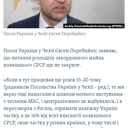
ВІДЕОУРОКИ «ELIFBE»
Русский
СВІДЧЕННЯ ОКУПАЦІЇ
Qırımtatar
УКРАЇНСЬКА ПРОБЛЕМА КРИМУ
Посол України у Чехії Євген Перебийніс
ДОЛУЧАЙСЯ!
ІНФОГРАФІКА
Посол України у Чехії Євген Перебийніс заявляє,
що питання розподілу закордонного майна
Усі сайти RFE/RL
колишнього СРСР ще не закрите.
«Коли я тут працював ще років 15-20 тому
(радником Посольства України у Чехії – ред.), то ми
якраз тоді намагалися шляхом нотного листування
з чеським МЗС, і централізовано це відбувалося, і в
переговорах з Росією, отримати належну Україні
частку, а це 16% від всієї власності колишнього
СРСР, свою частку у різних країнах, у тому числі і