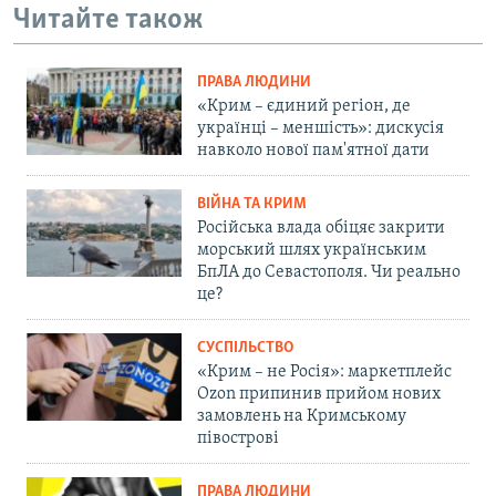
Читайте також
ПРАВА ЛЮДИНИ
«Крим – єдиний регіон, де
українці – меншість»: дискусія
навколо нової пам'ятної дати
ВІЙНА ТА КРИМ
Російська влада обіцяє закрити
морський шлях українським
БпЛА до Севастополя. Чи реально
це?
СУСПІЛЬСТВО
«Крим – не Росія»: маркетплейс
Ozon припинив прийом нових
замовлень на Кримському
півострові
ПРАВА ЛЮДИНИ