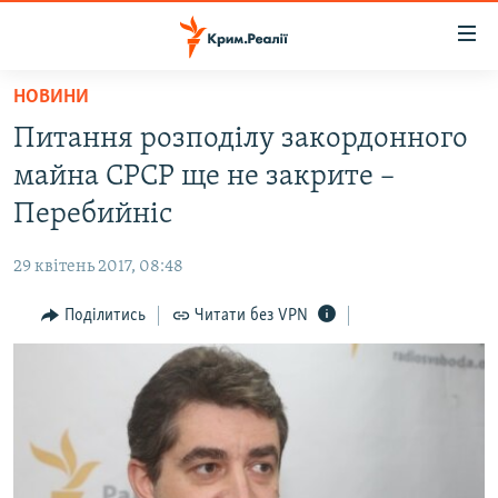
Доступність
посилання
Перейти
НОВИНИ
до
НОВИНИ
Питання розподілу закордонного
основного
ВОДА.КРИМ
матеріалу
майна СРСР ще не закрите –
ВІДЕО ТА ФОТО
Перейти
Перебийніс
до
ПОЛІТИКА
основної
29 квітень 2017, 08:48
БЛОГИ
навігації
Перейти
Поділитись
Читати без VPN
ПОГЛЯД
до
ІНТЕРВ'Ю
пошуку
ВСЕ ЗА ДЕНЬ
СПЕЦПРОЕКТИ
ЯК ОБІЙТИ БЛОКУВАННЯ
ДЕПОРТАЦІЯ