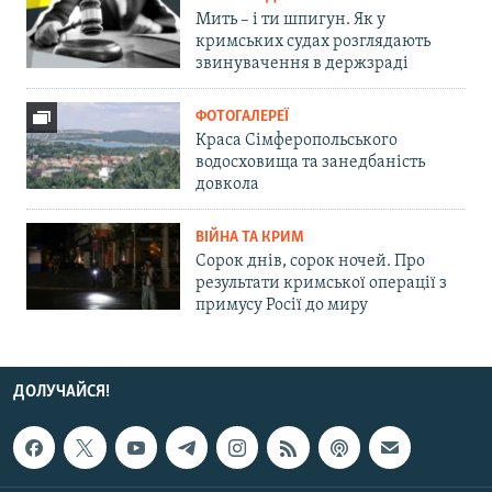
Мить – і ти шпигун. Як у
кримських судах розглядають
звинувачення в держзраді
ФОТОГАЛЕРЕЇ
Краса Сімферопольського
водосховища та занедбаність
довкола
ВІЙНА ТА КРИМ
Сорок днів, сорок ночей. Про
результати кримської операції з
примусу Росії до миру
ДОЛУЧАЙСЯ!