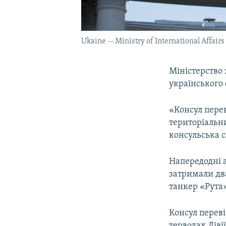
Ukaine -- Ministry of International Affairs
Міністерство
українського с
«Консул пере
територіальни
консульська с
Напередодні а
затримали два
танкер «Рута»
Консул переві
терводах Ліві