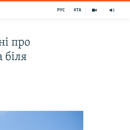
РУС
КТА
ні про
 біля