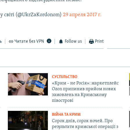
у світі (@UkrZaKordonom)
29 апреля 2017 г.
ь
Читати без VPN
Follow us
Print
СУСПІЛЬСТВО
«Крим – не Росія»: маркетплейс
Ozon припинив прийом нових
замовлень на Кримському
півострові
ВІЙНА ТА КРИМ
Сорок днів, сорок ночей. Про
результати кримської операції з