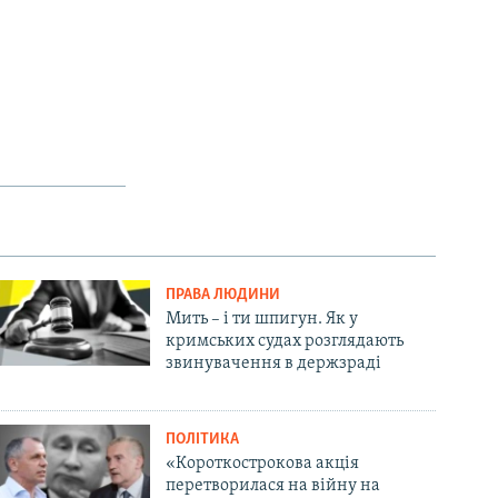
ПРАВА ЛЮДИНИ
Мить – і ти шпигун. Як у
кримських судах розглядають
звинувачення в держзраді
ПОЛІТИКА
«Короткострокова акція
перетворилася на війну на