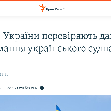
 України перевіряють да
мання українського судна
13:31
ь
Читати без VPN