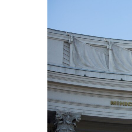
ВІДЕОУРОКИ «ELIFBE»
СВІДЧЕННЯ ОКУПАЦІЇ
УКРАЇНСЬКА ПРОБЛЕМА КРИМУ
ІНФОГРАФІКА