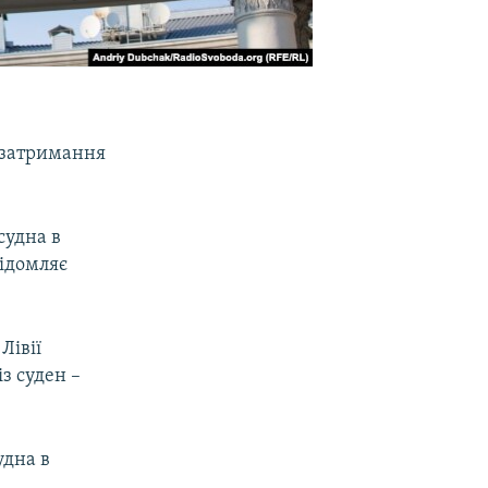
 затримання
судна в
відомляє
Лівії
з суден –
удна в