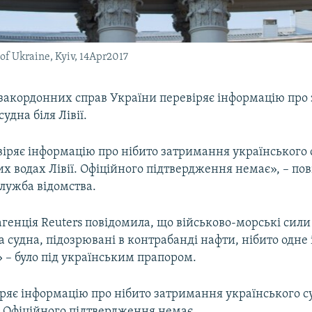
 of Ukraine, Kyiv, 14Apr2017
 закордонних справ України перевіряє інформацію про
удна біля Лівії.
віряє інформацію про нібито затримання українського 
х водах Лівії. Офіційного підтвердження немає», – по
лужба відомства.
генція Reuters повідомила, що військово-морські сили 
 судна, підозрювані в контрабанді нафти, нібито одне і
 – було під українським прапором.
ряє інформацію про нібито затримання українського с
ї.Офіційного підтвердження немає.