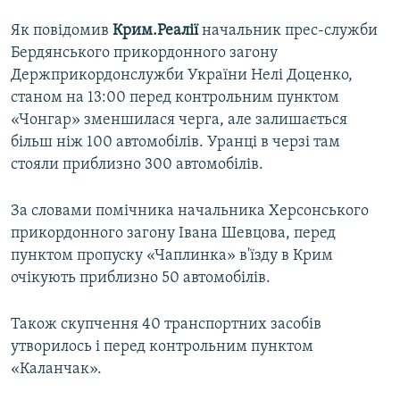
ВІДЕОУРОКИ «ELIFBE»
Як повідомив
Крим.Реалії
начальник прес-служби
Русский
СВІДЧЕННЯ ОКУПАЦІЇ
Бердянського прикордонного загону
Qırımtatar
Держприкордонслужби України Нелі Доценко,
УКРАЇНСЬКА ПРОБЛЕМА КРИМУ
станом на 13:00 перед контрольним пунктом
ДОЛУЧАЙСЯ!
ІНФОГРАФІКА
«Чонгар» зменшилася черга, але залишається
більш ніж 100 автомобілів. Уранці в черзі там
стояли приблизно 300 автомобілів.
Усі сайти RFE/RL
За словами помічника начальника Херсонського
прикордонного загону Івана Шевцова, перед
пунктом пропуску «Чаплинка» в'їзду в Крим
очікують приблизно 50 автомобілів.
Також скупчення 40 транспортних засобів
утворилось і перед контрольним пунктом
«Каланчак».