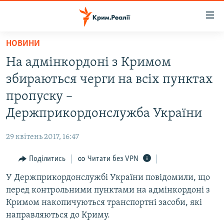
Доступність
посилання
Перейти
НОВИНИ
до
НОВИНИ
На адмінкордоні з Кримом
основного
ВОДА.КРИМ
матеріалу
збираються черги на всіх пунктах
ВІДЕО ТА ФОТО
Перейти
пропуску –
до
ПОЛІТИКА
Держприкордонслужба України
основної
БЛОГИ
навігації
29 квітень 2017, 16:47
Перейти
ПОГЛЯД
до
Поділитись
Читати без VPN
ІНТЕРВ'Ю
пошуку
У Держприкордонслужбі України повідомили, що
ВСЕ ЗА ДЕНЬ
перед контрольними пунктами на адмінкордоні з
СПЕЦПРОЕКТИ
Кримом накопичуються транспортні засоби, які
направляються до Криму.
ЯК ОБІЙТИ БЛОКУВАННЯ
ДЕПОРТАЦІЯ