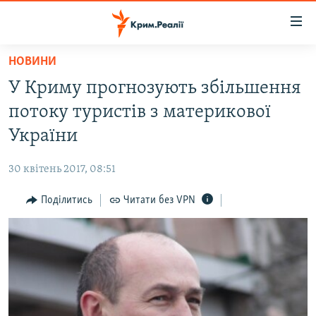
Доступність
посилання
Перейти
НОВИНИ
до
НОВИНИ
У Криму прогнозують збільшення
основного
ВОДА.КРИМ
матеріалу
потоку туристів з материкової
ВІДЕО ТА ФОТО
Перейти
України
до
ПОЛІТИКА
основної
30 квітень 2017, 08:51
БЛОГИ
навігації
Перейти
Поділитись
Читати без VPN
ПОГЛЯД
до
ІНТЕРВ'Ю
пошуку
ВСЕ ЗА ДЕНЬ
СПЕЦПРОЕКТИ
ЯК ОБІЙТИ БЛОКУВАННЯ
ДЕПОРТАЦІЯ