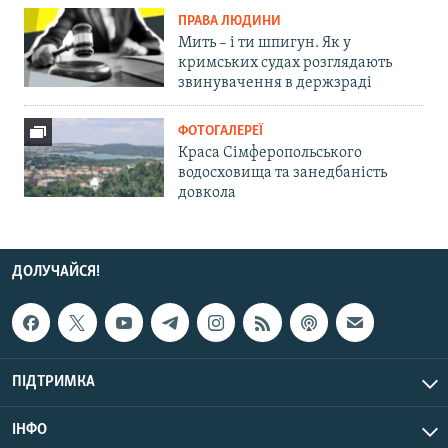
ПРАВА ЛЮДИНИ
Мить – і ти шпигун. Як у
кримських судах розглядають
звинувачення в держзраді
ФОТОГАЛЕРЕЇ
Краса Сімферопольського
водосховища та занедбаність
довкола
ДОЛУЧАЙСЯ!
ПІДТРИМКА
ІНФО