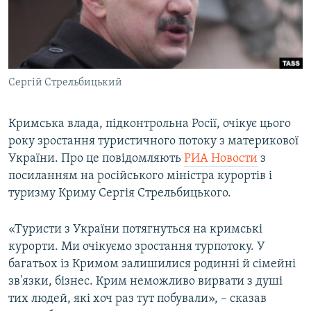
ВІДЕОУРОКИ «ELIFBE»
Русский
СВІДЧЕННЯ ОКУПАЦІЇ
Qırımtatar
УКРАЇНСЬКА ПРОБЛЕМА КРИМУ
Сергій Стрельбицький
ДОЛУЧАЙСЯ!
ІНФОГРАФІКА
Кримська влада, підконтрольна Росії, очікує цього
року зростання туристичного потоку з материкової
Усі сайти RFE/RL
України. Про це повідомляють
РИА Новости
з
посиланням на російського міністра курортів і
туризму Криму Сергія Стрельбицького.
«Туристи з України потягнуться на кримські
курорти. Ми очікуємо зростання турпотоку. У
багатьох із Кримом залишилися родинні й сімейні
зв'язки, бізнес. Крим неможливо вирвати з душі
тих людей, які хоч раз тут побували», – сказав