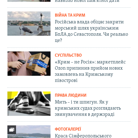
навколо нової пам'ятної дати
ВІЙНА ТА КРИМ
Російська влада обіцяє закрити
морський шлях українським
БпЛА до Севастополя. Чи реально
це?
СУСПІЛЬСТВО
«Крим – не Росія»: маркетплейс
Ozon припинив прийом нових
замовлень на Кримському
півострові
ПРАВА ЛЮДИНИ
Мить – і ти шпигун. Як у
кримських судах розглядають
звинувачення в держзраді
ФОТОГАЛЕРЕЇ
Краса Сімферопольського