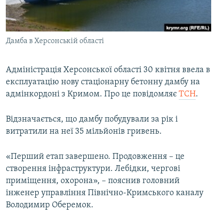
ВІДЕОУРОКИ «ELIFBE»
Русский
СВІДЧЕННЯ ОКУПАЦІЇ
Qırımtatar
Дамба в Херсонській області
УКРАЇНСЬКА ПРОБЛЕМА КРИМУ
ДОЛУЧАЙСЯ!
ІНФОГРАФІКА
Адміністрація Херсонської області 30 квітня ввела в
експлуатацію нову стаціонарну бетонну дамбу на
адмінкордоні з Кримом. Про це повідомляє
ТСН
.
Усі сайти RFE/RL
Відзначається, що дамбу побудували за рік і
витратили на неї 35 мільйонів гривень.
«Перший етап завершено. Продовження – це
створення інфраструктури. Лебідки, чергові
приміщення, охорона», – пояснив головний
інженер управління Північно-Кримського каналу
Володимир Оберемок.