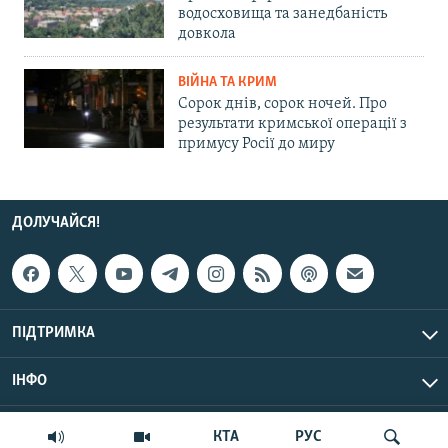
водосховища та занедбаність
довкола
ВІЙНА ТА КРИМ
Сорок днів, сорок ночей. Про
результати кримської операції з
примусу Росії до миру
ДОЛУЧАЙСЯ!
ПІДТРИМКА
ІНФО
© Крим.Реалії, 2026 | Усі права застережено.
КТА
РУС