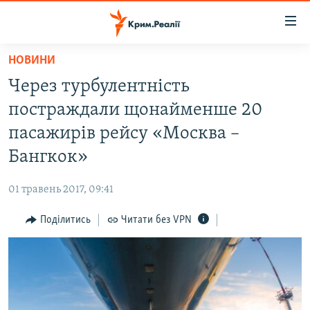
Доступність
посилання
Перейти
НОВИНИ
до
НОВИНИ
Через турбулентність
основного
ВОДА.КРИМ
матеріалу
постраждали щонайменше 20
ВІДЕО ТА ФОТО
Перейти
пасажирів рейсу «Москва –
до
ПОЛІТИКА
Бангкок»
основної
БЛОГИ
навігації
01 травень 2017, 09:41
Перейти
ПОГЛЯД
до
Поділитись
Читати без VPN
ІНТЕРВ'Ю
пошуку
ВСЕ ЗА ДЕНЬ
СПЕЦПРОЕКТИ
ЯК ОБІЙТИ БЛОКУВАННЯ
ДЕПОРТАЦІЯ