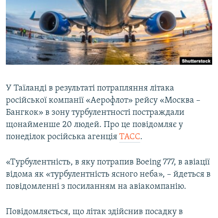
ВІДЕОУРОКИ «ELIFBE»
Русский
СВІДЧЕННЯ ОКУПАЦІЇ
Qırımtatar
УКРАЇНСЬКА ПРОБЛЕМА КРИМУ
ДОЛУЧАЙСЯ!
ІНФОГРАФІКА
У Таїланді в результаті потрапляння літака
російської компанії «Аерофлот» рейсу «Москва –
Усі сайти RFE/RL
Бангкок» в зону турбулентності постраждали
щонайменше 20 людей. Про це повідомляє у
понеділок російська агенція
ТАСС
.
«Турбулентність, в яку потрапив Boeing 777, в авіації
відома як «турбулентність ясного неба», – йдеться в
повідомленні з посиланням на авіакомпанію.
Повідомляється, що літак здійснив посадку в