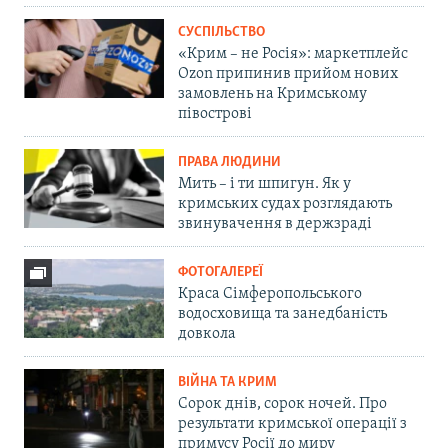
СУСПІЛЬСТВО
«Крим – не Росія»: маркетплейс
Ozon припинив прийом нових
замовлень на Кримському
півострові
ПРАВА ЛЮДИНИ
Мить – і ти шпигун. Як у
кримських судах розглядають
звинувачення в держзраді
ФОТОГАЛЕРЕЇ
Краса Сімферопольського
водосховища та занедбаність
довкола
ВІЙНА ТА КРИМ
Сорок днів, сорок ночей. Про
результати кримської операції з
примусу Росії до миру