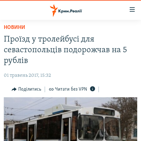
Доступність
посилання
Перейти
НОВИНИ
до
НОВИНИ
Проїзд у тролейбусі для
основного
ВОДА.КРИМ
матеріалу
севастопольців подорожчав на 5
ВІДЕО ТА ФОТО
Перейти
рублів
до
ПОЛІТИКА
основної
01 травень 2017, 15:32
БЛОГИ
навігації
Перейти
Поділитись
Читати без VPN
ПОГЛЯД
до
ІНТЕРВ'Ю
пошуку
ВСЕ ЗА ДЕНЬ
СПЕЦПРОЕКТИ
ЯК ОБІЙТИ БЛОКУВАННЯ
ДЕПОРТАЦІЯ