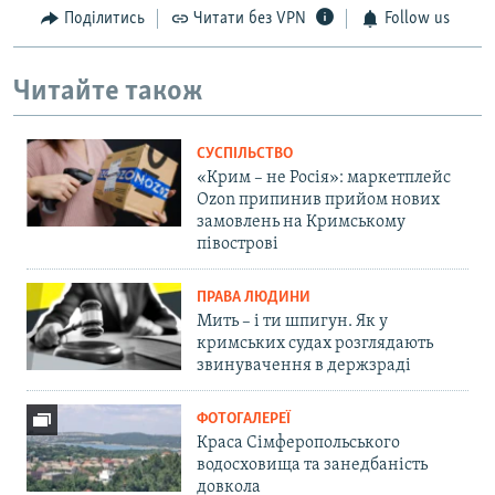
Поділитись
Читати без VPN
Follow us
Читайте також
СУСПІЛЬСТВО
«Крим – не Росія»: маркетплейс
Ozon припинив прийом нових
замовлень на Кримському
півострові
ПРАВА ЛЮДИНИ
Мить – і ти шпигун. Як у
кримських судах розглядають
звинувачення в держзраді
ФОТОГАЛЕРЕЇ
Краса Сімферопольського
водосховища та занедбаність
довкола