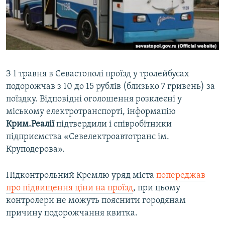
ВІДЕОУРОКИ «ELIFBE»
Русский
СВІДЧЕННЯ ОКУПАЦІЇ
Qırımtatar
УКРАЇНСЬКА ПРОБЛЕМА КРИМУ
ДОЛУЧАЙСЯ!
ІНФОГРАФІКА
З 1 травня в Севастополі проїзд у тролейбусах
подорожчав з 10 до 15 рублів (близько 7 гривень) за
поїздку. Відповідні оголошення розклеєні у
Усі сайти RFE/RL
міському електротранспорті, інформацію
Крим.Реалії
підтвердили і співробітники
підприємства «Севелектроавтотранс ім.
Круподерова».
Підконтрольний Кремлю уряд міста
попереджав
про підвищення ціни на проїзд
, при цьому
контролери не можуть пояснити городянам
причину подорожчання квитка.