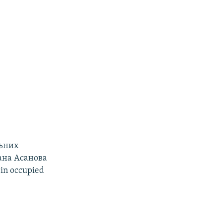
льних
ана Асанова
in occupied