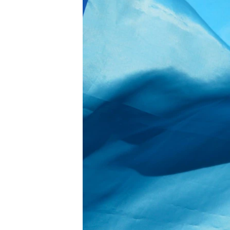
ВІДЕОУРОКИ «ELIFBE»
СВІДЧЕННЯ ОКУПАЦІЇ
УКРАЇНСЬКА ПРОБЛЕМА КРИМУ
ІНФОГРАФІКА