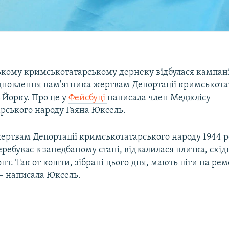
кому кримськотатарському дернеку відбулася кампанія
ідновлення пам'ятника жертвам Депортації кримськота
-Йорку. Про це у
Фейсбуці
написала член Меджлісу
рського народу Гаяна Юксель.
ертвам Депортації кримськотатарського народу 1944 ро
ебуває в занедбаному стані, відвалилася плитка, східц
нт. Так от кошти, зібрані цього дня, мають піти на ре
 – написала Юксель.