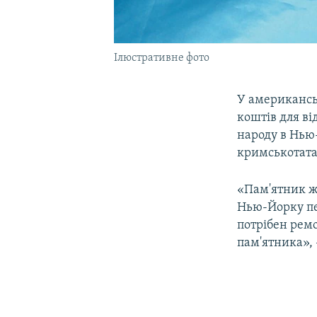
Ілюстративне фото
У американсь
коштів для в
народу в Нью
кримськотата
«Пам'ятник ж
Нью-Йорку пер
потрібен ремо
пам'ятника»,