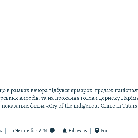
 що в рамках вечора відбувся ярмарок-продаж націона
рських виробів, та на прохання голови дернеку Нарім
 показаний фільм «Cry of the indigenous Crimean Tatars 
ь
Читати без VPN
Follow us
Print