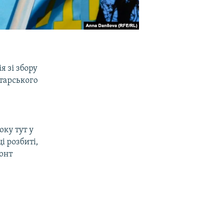
 зі збору
тарського
ку тут у
і розбиті,
монт