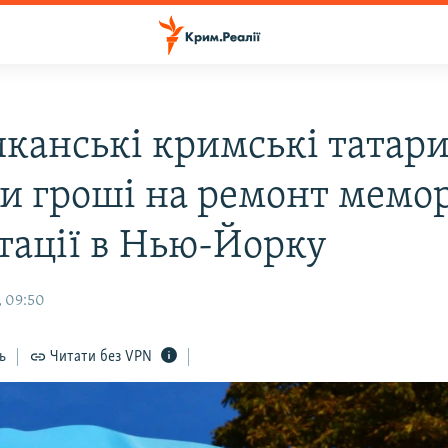
канські кримські татар
ли гроші на ремонт мемо
тації в Нью-Йорку
, 09:50
ь
Читати без VPN