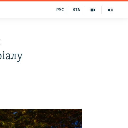
РУС
КТА
и
ріалу