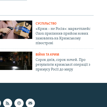
СУСПІЛЬСТВО
«Крим – не Росія»: маркетплейс
Ozon припинив прийом нових
замовлень на Кримському
півострові
ВІЙНА ТА КРИМ
Сорок днів, сорок ночей. Про
результати кримської операції з
примусу Росії до миру