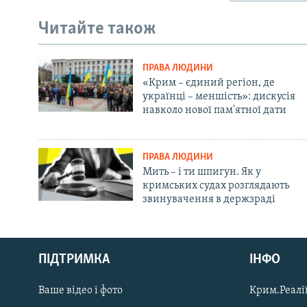
Читайте також
ПРАВА ЛЮДИНИ
«Крим – єдиний регіон, де
українці – меншість»: дискусія
навколо нової пам'ятної дати
ПРАВА ЛЮДИНИ
Мить – і ти шпигун. Як у
кримських судах розглядають
звинувачення в держзраді
Русский
ПІДТРИМКА
ІНФО
Qırımtatar
Ваше відео і фото
Крим.Реалії
ДОЛУЧАЙСЯ!