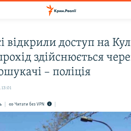
сі відкрили доступ на Ку
прохід здійснюється чере
ошукачі – поліція
 13:01
ь
Читати без VPN