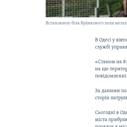
Встановлені біля Куликового поля метал
В Одесі у вів
службі управ
«Станом на 8:
на цю територ
повідомленні
За даними пол
сторін патрул
Сьогодні в Од
міста прибули
порядок в міс