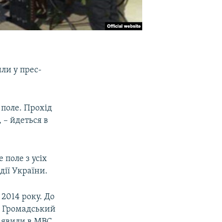
или у прес-
 поле. Прохід
 – йдеться в
 поле з усіх
дії України.
 2014 року. До
а. Громадський
аявили в МВС.