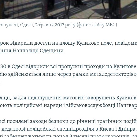
ошукачі, Одеса, 2 травня 2017 року (фото з сайту МВС)
торок відкрили доступ на площу Куликове поле, повідом
ління Нацполіції Одещини.
30 в Одесі відкрили всі пропускні проходи на Куликове
ію здійснюється лише через рамки металодетекторів»,
.
іції, задля недопущення масових заворушень Куликове
юють поліцейські наряди і військовослужбовці Нацгвар
есі посилені заходи безпеки до річниці трагічних подій
 додаткові поліцейські спецпідрозділи з Києва і Дніпр
ті забезпечуватимуть понад 3 тисячі правоохоронців, з