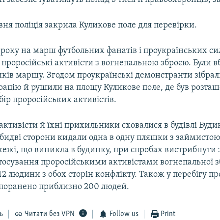
авня поліція закрила Куликове поле для перевірки.
 року на марш футбольних фанатів і проукраїнських сил
проросійські активісти з вогнепальною зброєю. Були в
ків маршу. Згодом проукраїнські демонстранти зібрал
рацію й рушили на площу Куликове поле, де був розта
ір проросійських активістів.
активісти й їхні прихильники сховалися в будівлі Буди
Обидві сторони кидали одна в одну пляшки з займисто
ежі, що виникла в будинку, при спробах вистрибнути з
стосування проросійськими активістами вогнепальної з
2 людини з обох сторін конфлікту. Також у перебігу п
о поранено приблизно 200 людей.
ь
Читати без VPN
Follow us
Print