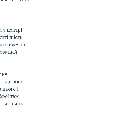
 у центрі
биті шість
ися вже на
шований
нку
ю рідиною.
 нього і
брої там
ротистоянь