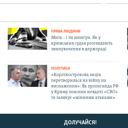
ПРАВА ЛЮДИНИ
Мить – і ти шпигун. Як у
кримських судах розглядають
звинувачення в держзраді
ПОЛІТИКА
«Короткострокова акція
перетворилася на війну на
виснаження»: Як пропаганда РФ
у Криму пояснює невдачі «СВО»
та залякує «мінними атаками»
ДОЛУЧАЙСЯ!