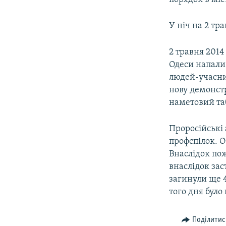
У ніч на 2 тр
2 травня 2014
Одеси напали 
людей-учасни
нову демонст
наметовий таб
Проросійські 
профспілок. 
Внаслідок пож
внаслідок за
загинули ще 4
того дня бул
Поділитис