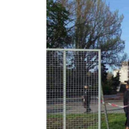
ВІДЕОУРОКИ «ELIFBE»
СВІДЧЕННЯ ОКУПАЦІЇ
УКРАЇНСЬКА ПРОБЛЕМА КРИМУ
ІНФОГРАФІКА