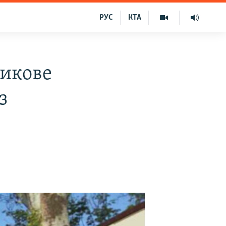
РУС
КТА
ликове
з