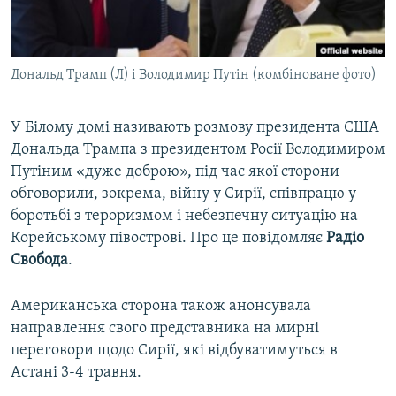
ВІДЕОУРОКИ «ELIFBE»
Русский
СВІДЧЕННЯ ОКУПАЦІЇ
Qırımtatar
Дональд Трамп (Л) і Володимир Путін (комбіноване фото)
УКРАЇНСЬКА ПРОБЛЕМА КРИМУ
ДОЛУЧАЙСЯ!
ІНФОГРАФІКА
У Білому домі називають розмову президента США
Дональда Трампа з президентом Росії Володимиром
Путіним «дуже доброю», під час якої сторони
Усі сайти RFE/RL
обговорили, зокрема, війну у Сирії, співпрацю у
боротьбі з тероризмом і небезпечну ситуацію на
Корейському півострові. Про це повідомляє
Радіо
Свобода
.
Американська сторона також анонсувала
направлення свого представника на мирні
переговори щодо Сирії, які відбуватимуться в
Астані 3-4 травня.