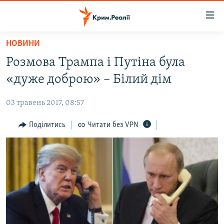
Доступність
посилання
Перейти
НОВИНИ
до
НОВИНИ
Розмова Трампа і Путіна була
основного
ВОДА.КРИМ
матеріалу
«дуже доброю» – Білий дім
ВІДЕО ТА ФОТО
Перейти
до
03 травень 2017, 08:57
ПОЛІТИКА
основної
БЛОГИ
Поділитись
Читати без VPN
навігації
Перейти
ПОГЛЯД
до
ІНТЕРВ'Ю
пошуку
ВСЕ ЗА ДЕНЬ
СПЕЦПРОЕКТИ
ЯК ОБІЙТИ БЛОКУВАННЯ
ДЕПОРТАЦІЯ