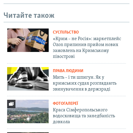
Читайте також
СУСПІЛЬСТВО
«Крим – не Росія»: маркетплейс
Ozon припинив прийом нових
замовлень на Кримському
півострові
ПРАВА ЛЮДИНИ
Мить – і ти шпигун. Як у
кримських судах розглядають
звинувачення в держзраді
ФОТОГАЛЕРЕЇ
Краса Сімферопольського
водосховища та занедбаність
довкола