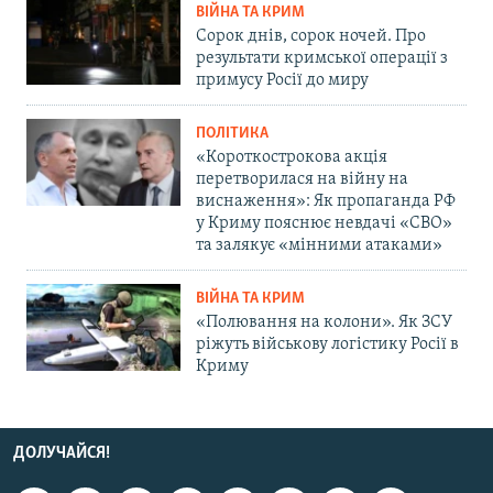
ВІЙНА ТА КРИМ
Сорок днів, сорок ночей. Про
результати кримської операції з
примусу Росії до миру
ПОЛІТИКА
«Короткострокова акція
перетворилася на війну на
виснаження»: Як пропаганда РФ
у Криму пояснює невдачі «СВО»
та залякує «мінними атаками»
ВІЙНА ТА КРИМ
«Полювання на колони». Як ЗСУ
ріжуть військову логістику Росії в
Криму
ДОЛУЧАЙСЯ!