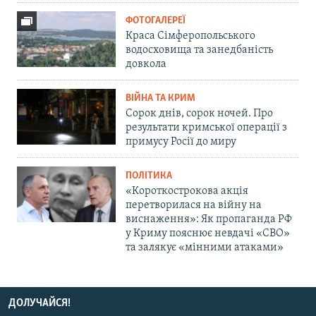
ФОТОГАЛЕРЕЇ
Краса Сімферопольського
водосховища та занедбаність
довкола
ВІЙНА ТА КРИМ
Сорок днів, сорок ночей. Про
результати кримської операції з
примусу Росії до миру
ПОЛІТИКА
«Короткострокова акція
перетворилася на війну на
виснаження»: Як пропаганда РФ
у Криму пояснює невдачі «СВО»
та залякує «мінними атаками»
ДОЛУЧАЙСЯ!