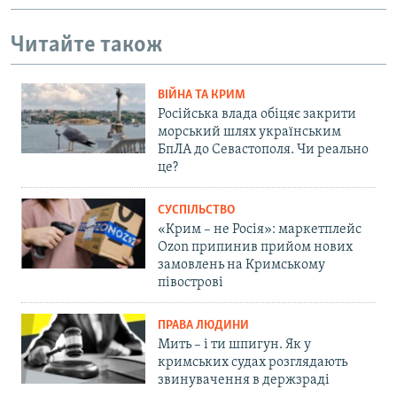
Читайте також
ВІЙНА ТА КРИМ
Російська влада обіцяє закрити
морський шлях українським
БпЛА до Севастополя. Чи реально
це?
СУСПІЛЬСТВО
«Крим – не Росія»: маркетплейс
Ozon припинив прийом нових
замовлень на Кримському
півострові
ПРАВА ЛЮДИНИ
Мить – і ти шпигун. Як у
кримських судах розглядають
звинувачення в держзраді