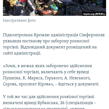
ВІДЕОУРОКИ «ELIFBE»
Русский
СВІДЧЕННЯ ОКУПАЦІЇ
Qırımtatar
Ілюстративне фото
УКРАЇНСЬКА ПРОБЛЕМА КРИМУ
ДОЛУЧАЙСЯ!
ІНФОГРАФІКА
Підконтрольна Кремлю адміністрація Сімферополя
ухвалила постанову про заборону розносної
торгівлі. Відповідний документ розміщений на
Усі сайти RFE/RL
сайті адміністрації.
«Зони, в межах яких заборонено здійснення
розносної торгівлі, включають у себе вулиці
Пушкіна, К. Маркса, Горького, А. Невського,
Сєрова, проспект Кірова», – йдеться у документі.
У той же час для здійснення розвізної торгівлі
визначені вулиці Кубанська, 26 (спеціалізація –