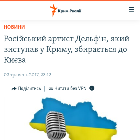
Доступність
посилання
Перейти
НОВИНИ
до
НОВИНИ
Російський артист Дельфін, який
основного
ВОДА.КРИМ
матеріалу
виступав у Криму, збирається до
ВІДЕО ТА ФОТО
Перейти
Києва
до
ПОЛІТИКА
основної
03 травень 2017, 23:12
БЛОГИ
навігації
Перейти
Поділитись
Читати без VPN
ПОГЛЯД
до
ІНТЕРВ'Ю
пошуку
ВСЕ ЗА ДЕНЬ
СПЕЦПРОЕКТИ
ЯК ОБІЙТИ БЛОКУВАННЯ
ДЕПОРТАЦІЯ