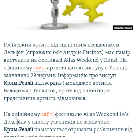
ВІДЕОУРОКИ «ELIFBE»
Русский
СВІДЧЕННЯ ОКУПАЦІЇ
Qırımtatar
УКРАЇНСЬКА ПРОБЛЕМА КРИМУ
ДОЛУЧАЙСЯ!
ІНФОГРАФІКА
Російський артист під сценічним псевдонімом
Дельфін (справжнє ім'я Андрій Лисіков) має намір
виступити на фестивалі Atlas Weekend у Києві. На
Усі сайти RFE/RL
офіційному
сайті
артиста датою виступу в Україні
зазначено 29 червня. Інформацію про виступ
Крим.Реалії
підтвердив і менеджер артиста
Володимир Тепляков, проте від коментарів
представник артиста відмовився.
На офіційному
сайті
фестивалю Atlas Weekend ім'я
Дельфіна у списку учасників не зазначено.
Крим.Реалії
намагаються отримати роз'яснення від