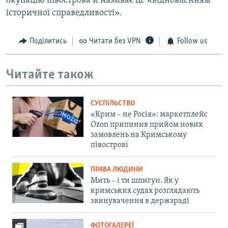
окупацію півострова й називає це «відновленням
історичної справедливості».
Поділитись
Читати без VPN
Follow us
Читайте також
СУСПІЛЬСТВО
«Крим – не Росія»: маркетплейс
Ozon припинив прийом нових
замовлень на Кримському
півострові
ПРАВА ЛЮДИНИ
Мить – і ти шпигун. Як у
кримських судах розглядають
звинувачення в держзраді
ФОТОГАЛЕРЕЇ