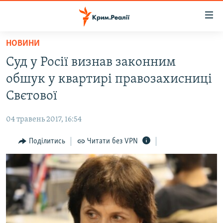
Доступність
посилання
Перейти
НОВИНИ
до
НОВИНИ
Суд у Росії визнав законним
основного
ВОДА.КРИМ
матеріалу
обшук у квартирі правозахисниці
ВІДЕО ТА ФОТО
Перейти
Свєтової
до
ПОЛІТИКА
основної
04 травень 2017, 16:54
БЛОГИ
навігації
Перейти
Поділитись
Читати без VPN
ПОГЛЯД
до
ІНТЕРВ'Ю
пошуку
ВСЕ ЗА ДЕНЬ
СПЕЦПРОЕКТИ
ЯК ОБІЙТИ БЛОКУВАННЯ
ДЕПОРТАЦІЯ