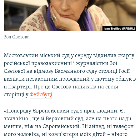
ВІДЕОУРОКИ «ELIFBE»
Русский
СВІДЧЕННЯ ОКУПАЦІЇ
Qırımtatar
УКРАЇНСЬКА ПРОБЛЕМА КРИМУ
Зоя Свєтова
ДОЛУЧАЙСЯ!
ІНФОГРАФІКА
Московський міський суд у середу відхилив скаргу
російської правозахисниці і журналістки Зої
Усі сайти RFE/RL
Свєтової на відмову Басманного суду столиці Росії
визнати незаконним проведений у лютому обшук в
її квартирі. Про це Свєтова написала на своїй
сторінці у
Фейсбуці
.
«Попереду Європейський суд з прав людини. Є,
звичайно , ще й Верховний суд, але на нього надії
менше, ніж на Європейський. Ні айпед, ні телефон
мого чоловіка, ні комп'ютери моїх дітей – нічого