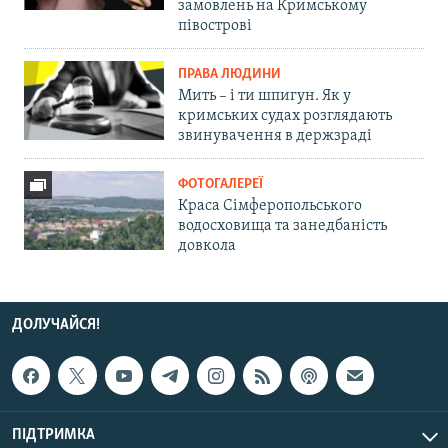
замовлень на Кримському
півострові
ПРАВА ЛЮДИНИ
Мить – і ти шпигун. Як у
кримських судах розглядають
звинувачення в держзраді
ФОТОГАЛЕРЕЇ
Краса Сімферопольського
водосховища та занедбаність
довкола
ДОЛУЧАЙСЯ!
ПІДТРИМКА